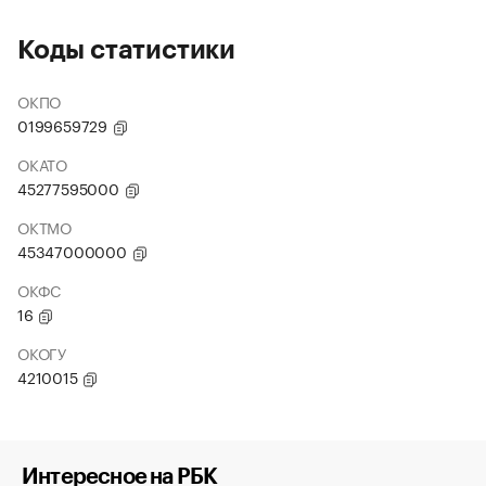
Коды статистики
ОКПО
0199659729
ОКАТО
45277595000
ОКТМО
45347000000
ОКФС
16
ОКОГУ
4210015
Интересное на РБК