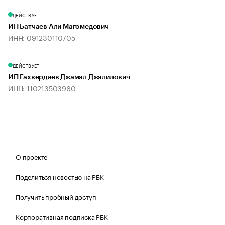
ДЕЙСТВУЕТ
ИП Батчаев Али Магомедович
ИНН: 091230110705
ДЕЙСТВУЕТ
ИП Гахвердиев Джамал Джалилович
ИНН: 110213503960
О проекте
Поделиться новостью на РБК
Получить пробный доступ
Корпоративная подписка РБК