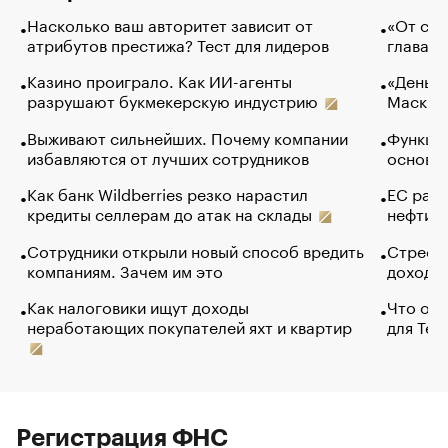
Насколько ваш авторитет зависит от
«От спо
атрибутов престижа? Тест для лидеров
глава к
Казино проиграло. Как ИИ-агенты
«Деньги
разрушают букмекерскую индустрию
Маск в 
Выживают сильнейших. Почему компании
Функции
избавляются от лучших сотрудников
основ э
Как банк Wildberries резко нарастил
ЕС раз
кредиты селлерам до атак на склады
нефти —
Сотрудники открыли новый способ вредить
Стресс 
компаниям. Зачем им это
доходов
Как налоговики ищут доходы
Что обв
неработающих покупателей яхт и квартир
для Tel
Регистрация ФНС