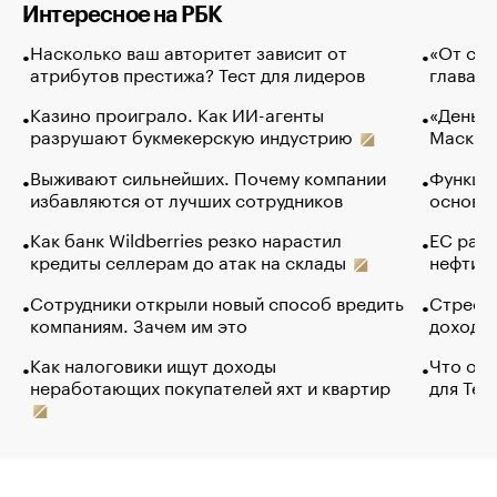
Интересное на РБК
Насколько ваш авторитет зависит от
«От спо
атрибутов престижа? Тест для лидеров
глава к
Казино проиграло. Как ИИ-агенты
«Деньги
разрушают букмекерскую индустрию
Маск в 
Выживают сильнейших. Почему компании
Функции
избавляются от лучших сотрудников
основ э
Как банк Wildberries резко нарастил
ЕС раз
кредиты селлерам до атак на склады
нефти —
Сотрудники открыли новый способ вредить
Стресс 
компаниям. Зачем им это
доходов
Как налоговики ищут доходы
Что обв
неработающих покупателей яхт и квартир
для Tel