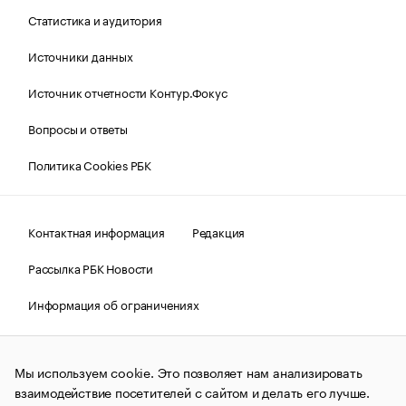
Статистика и аудитория
Источники данных
Источник отчетности Контур.Фокус
Вопросы и ответы
Политика Cookies РБК
Контактная информация
Редакция
Рассылка РБК Новости
Информация об ограничениях
Правовая информация
О соблюдении авторских прав
Мы используем cookie. Это позволяет нам анализировать
© АО «РОСБИЗНЕСКОНСАЛТИНГ»,
1995–2026.
Сообщения
и материалы информационного агентства «РБК»
взаимодействие посетителей с сайтом и делать его лучше.
(зарегистрировано Федеральной службой по надзору в сфере