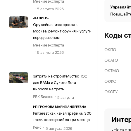
Мнение эксперта
Управляйт
5 августа 2026
Повышайте
«КАЛИБР»
Оружейная мастерская в
Москве: ремонт оружия и услуги
Коды с
перед сезоном
Мнение эксперта
ОКПО
5 августа 2026
ОКАТО
ОКТМО
Затраты на строительство ТЭС
ОКФС
для БАМа и Сухого Лога
выросли на треть
ОКОГУ
РБК Бизнес
5 августа
ИП ГРОМОВА МАРИЯ АНДРЕЕВНА
Pinterest как канал трафика: 300
Интер
тысяч посещений за три месяца
Кейс
5 августа 2026
Насколь