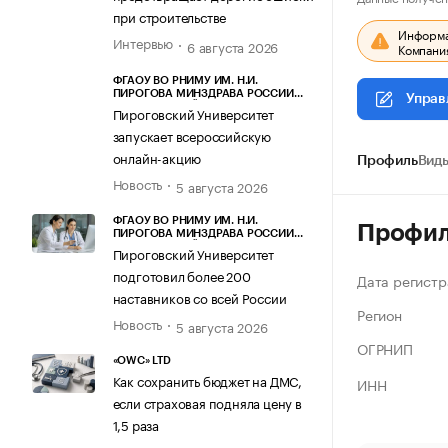
при строительстве
Информац
Интервью
6 августа 2026
Компания
ФГАОУ ВО РНИМУ ИМ. Н.И.
ПИРОГОВА МИНЗДРАВА РОССИИ
Управ
(ПИРОГОВСКИЙ УНИВЕРСИТЕТ)
Пироговский Университет
запускает всероссийскую
онлайн-акцию
Профиль
Виды
Новость
5 августа 2026
ФГАОУ ВО РНИМУ ИМ. Н.И.
Профи
ПИРОГОВА МИНЗДРАВА РОССИИ
(ПИРОГОВСКИЙ УНИВЕРСИТЕТ)
Пироговский Университет
подготовил более 200
Дата регистр
наставников со всей России
Регион
Новость
5 августа 2026
ОГРНИП
«OWC» LTD
Как сохранить бюджет на ДМС,
ИНН
если страховая подняла цену в
1,5 раза