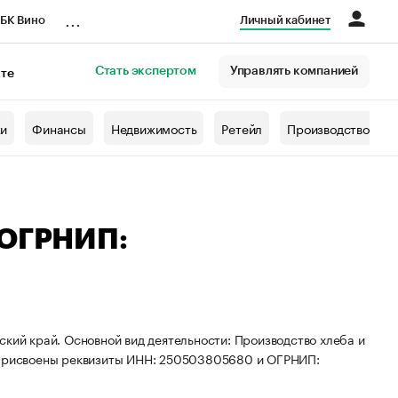
...
БК Вино
Личный кабинет
Стать экспертом
Управлять компанией
кте
азета
жи
Финансы
Недвижимость
Ретейл
Производство
 ОГРНИП:
ский край. Основной вид деятельности: Производство хлеба и
П присвоены реквизиты ИНН: 250503805680 и ОГРНИП: