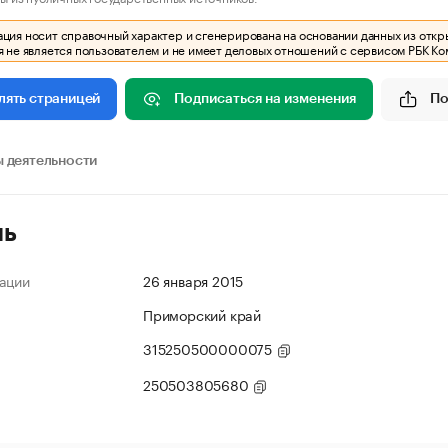
ия носит справочный характер и сгенерирована на основании данных из откр
 не является пользователем и не имеет деловых отношений с сервисом РБК Ко
Подписаться на изменения
По
лять страницей
 деятельности
ль
ации
26 января 2015
Приморский край
315250500000075
250503805680