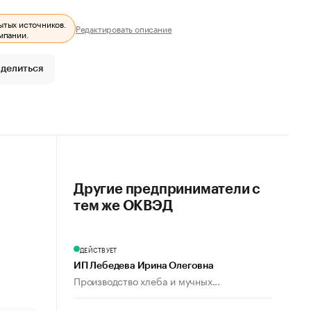
ытых источников.
Редактировать описание
мпании.
делиться
Другие предприниматели с
тем же ОКВЭД
ДЕЙСТВУЕТ
ИП Лебедева Ирина Олеговна
Производство хлеба и мучных...