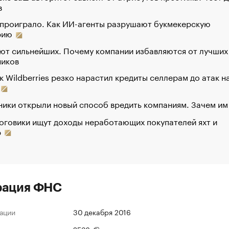
в
 проиграло. Как ИИ-агенты разрушают букмекерскую
рию
ют сильнейших. Почему компании избавляются от лучших
ников
к Wildberries резко нарастил кредиты селлерам до атак н
ики открыли новый способ вредить компаниям. Зачем им
оговики ищут доходы неработающих покупателей яхт и
р
рация ФНС
ации
30 декабря 2016