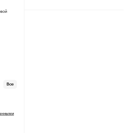
овой
Все
ванными