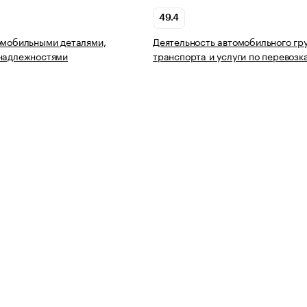
49.4
омобильными деталями,
Деятельность автомобильного гр
инадлежностями
транспорта и услуги по перевозк