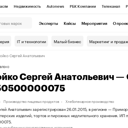
асли
Недвижимость
Autonews
РБК Компании
Телеканал
Р
К Курсы
РБК Life
Тренды
Визионеры
Национальные проекты
Эксперты
Кейсы
Мероприятия
О прое
онный клуб
Исследования
Кредитные рейтинги
Франшизы
Г
терия
IT и технологии
Малый бизнес
Маркетинг и прода
Проверка контрагентов
Политика
Экономика
Бизнес
ойко Сергей Анатольевич
ы
ВЛЕНО
ойко Сергей Анатольевич —
50500000075
Производство пищевых продуктов
Хлебопекарное производство
гей Анатольевич зарегистрирован 26.01.2015, в регионе — Примор
терских изделий, тортов и пирожных недлительного хранения. И
0075.
ы из публичных государственных источников.