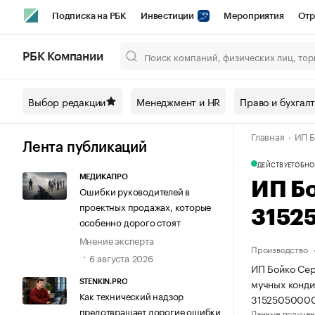
Подписка на РБК
Инвестиции
Мероприятия
Отр
Спорт
Школа управления РБК
РБК Образование
РБ
РБК Компании
Город
Стиль
Крипто
РБК Бизнес-среда
Дискусси
Выбор редакции
Менеджмент и HR
Право и бухгал
Спецпроекты СПб
Конференции СПб
Спецпроекты
Главная
ИП Б
Технологии и медиа
Финансы
Рынок наличной валют
Лента публикаций
ДЕЙСТВУЕТ
ОБНО
МЕДИКАПРО
ИП Б
Ошибки руководителей в
проектных продажах, которые
3152
особенно дорого стоят
Мнение эксперта
Производство
6 августа 2026
ИП Бойко Сер
мучных конди
STENKIN.PRO
Как технический надзор
31525050000
предотвращает дорогие ошибки
Данные получен