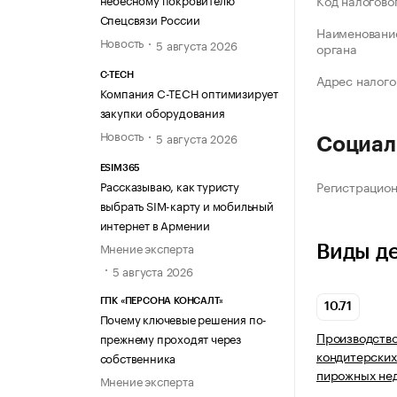
Код налогово
Спецсвязи России
Наименование
Новость
5 августа 2026
органа
C-TECH
Адрес налого
Компания C-TECH оптимизирует
закупки оборудования
Новость
5 августа 2026
Социал
ESIM365
Регистрацио
Рассказываю, как туристу
выбрать SIM-карту и мобильный
интернет в Армении
Мнение эксперта
Виды д
5 августа 2026
ГПК «ПЕРСОНА КОНСАЛТ»
10.71
Почему ключевые решения по-
Производство
прежнему проходят через
кондитерских
собственника
пирожных нед
Мнение эксперта