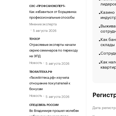
лидеро
СЭС «ПРОФСАНЭКСПЕРТ»
Казино
Как избавиться от борщевика:
индуст
профессиональные способы
Мнение эксперта
Выжива
сотруд
5 августа 2026
Как бан
ТЕНЗОР
склады
Отраслевые эксперты начали
серию семинаров по переходу
Сотрудн
на ЭПД
Как нал
Новость
5 августа 2026
кварти
ТВОЯАПТЕКА.РФ
«ТвояАптека.рф» изучила
отношение покупателей к
бонусам
Регист
Новость
5 августа 2026
СПЕЦСВЯЗЬ РОССИИ
Дата регистр
Во Владимире прошел молебен
небесному покровителю