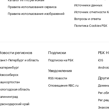
Источники данных
Правила использования сервиса
Источник отчетности 
Правила использования изображений
Вопросы и ответы
Политика Cookies РБК
Новости регионов
Подписки
РБК Н
анкт-Петербург и область
Подписка на РБК
iOS
катеринбург
Androi
Уведомления
Новосибирск
Други
RSS Новости
Башкортостан
Оповещения RBC.ru
Домены
ологодская область
Рег.об
Калининград
Рег.ре
раснодарский край
Знаком