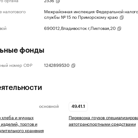
го органа
2536
 налогового
Межрайонная инспекция Федеральной налог
службы № 15 по Приморскому краю
вой
690012,Владивосток г,Пихтовая,20
ьные фонды
нный номер СФР
1242899530
еятельности
49.41.1
ОСНОВНОЙ
 хлеба и мучных
Перевозка грузов специализиро
 изделий, тортов и
автотранспортными средствами
лительного хранения