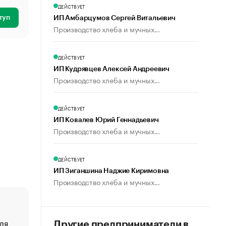
ДЕЙСТВУЕТ
туп
ИП Амбарцумов Сергей Витальевич
Производство хлеба и мучных...
ДЕЙСТВУЕТ
ИП Кудрявцев Алексей Андреевич
Производство хлеба и мучных...
ДЕЙСТВУЕТ
ИП Ковалев Юрий Геннадьевич
Производство хлеба и мучных...
ДЕЙСТВУЕТ
ИП Зиганшина Наджие Киримовна
Производство хлеба и мучных...
ля
«От спорта тело стареет иначе». Как живет глава ко
Другие предприниматели в