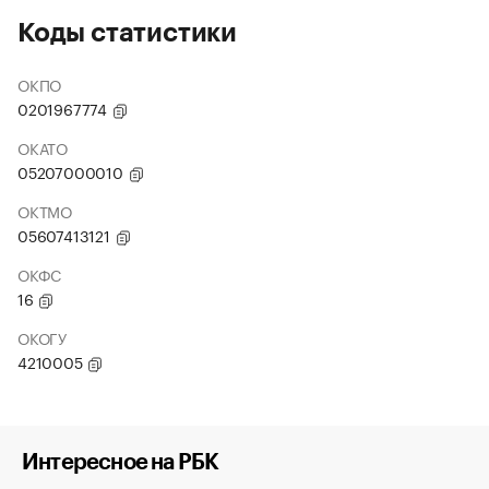
Коды статистики
ОКПО
0201967774
ОКАТО
05207000010
ОКТМО
05607413121
ОКФС
16
ОКОГУ
4210005
Интересное на РБК