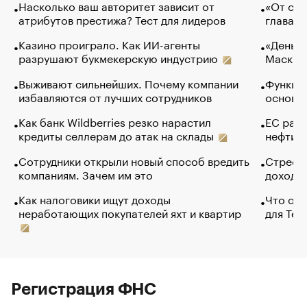
Насколько ваш авторитет зависит от
«От спо
атрибутов престижа? Тест для лидеров
глава к
Казино проиграло. Как ИИ-агенты
«Деньги
разрушают букмекерскую индустрию
Маск в 
Выживают сильнейших. Почему компании
Функции
избавляются от лучших сотрудников
основ э
Как банк Wildberries резко нарастил
ЕС раз
кредиты селлерам до атак на склады
нефти —
Сотрудники открыли новый способ вредить
Стресс 
компаниям. Зачем им это
доходов
Как налоговики ищут доходы
Что обв
неработающих покупателей яхт и квартир
для Tel
Регистрация ФНС