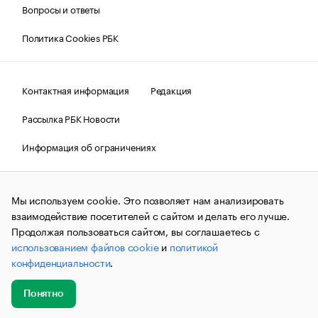
Вопросы и ответы
Политика Cookies РБК
Контактная информация
Редакция
Рассылка РБК Новости
Информация об ограничениях
Правовая информация
О соблюдении авторских прав
Мы используем cookie. Это позволяет нам анализировать
© АО «РОСБИЗНЕСКОНСАЛТИНГ»,
1995–2026.
Сообщения
и материалы информационного агентства «РБК»
взаимодействие посетителей с сайтом и делать его лучше.
(зарегистрировано Федеральной службой по надзору в сфере
Продолжая пользоваться сайтом, вы соглашаетесь с
связи, информационных технологий и массовых
использованием файлов cookie
и
политикой
коммуникаций (Роскомнадзор) 09.12.2015 за номером ИА
№ФС77-63848) сопровождаются пометкой «РБК». Отдельные
конфиденциальности
.
публикации могут содержать информацию,
не предназначенную для пользователей
до 18 лет.
companycardsfeedback@rbc.ru
Понятно
Добавить
Главное
Эксперты
Кейсы
Мероприятия