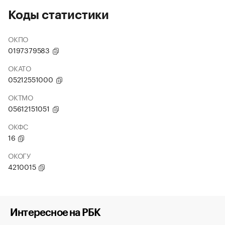
Коды статистики
ОКПО
0197379583
ОКАТО
05212551000
ОКТМО
05612151051
ОКФС
16
ОКОГУ
4210015
Интересное на РБК