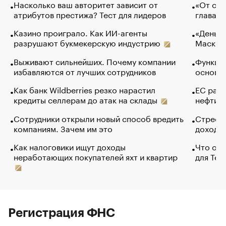
Насколько ваш авторитет зависит от
«От спо
атрибутов престижа? Тест для лидеров
глава к
Казино проиграло. Как ИИ-агенты
«Деньги
разрушают букмекерскую индустрию
Маск в 
Выживают сильнейших. Почему компании
Функции
избавляются от лучших сотрудников
основ э
Как банк Wildberries резко нарастил
ЕС раз
кредиты селлерам до атак на склады
нефти —
Сотрудники открыли новый способ вредить
Стресс 
компаниям. Зачем им это
доходов
Как налоговики ищут доходы
Что обв
неработающих покупателей яхт и квартир
для Tel
Регистрация ФНС