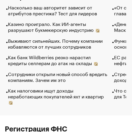
Насколько ваш авторитет зависит от
«От спо
атрибутов престижа? Тест для лидеров
глава к
Казино проиграло. Как ИИ-агенты
«Деньги
разрушают букмекерскую индустрию
Маск в 
Выживают сильнейших. Почему компании
Функции
избавляются от лучших сотрудников
основ э
Как банк Wildberries резко нарастил
ЕС раз
кредиты селлерам до атак на склады
нефти —
Сотрудники открыли новый способ вредить
Стресс 
компаниям. Зачем им это
доходов
Как налоговики ищут доходы
Что обв
неработающих покупателей яхт и квартир
для Tel
Регистрация ФНС