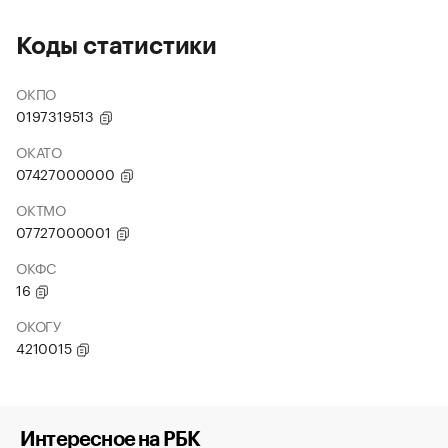
Коды статистики
ОКПО
0197319513
ОКАТО
07427000000
ОКТМО
07727000001
ОКФС
16
ОКОГУ
4210015
Интересное на РБК