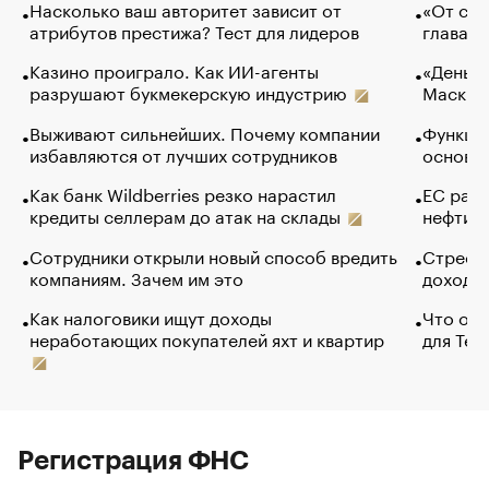
Насколько ваш авторитет зависит от
«От спо
атрибутов престижа? Тест для лидеров
глава к
Казино проиграло. Как ИИ-агенты
«Деньги
разрушают букмекерскую индустрию
Маск в 
Выживают сильнейших. Почему компании
Функции
избавляются от лучших сотрудников
основ э
Как банк Wildberries резко нарастил
ЕС раз
кредиты селлерам до атак на склады
нефти —
Сотрудники открыли новый способ вредить
Стресс 
компаниям. Зачем им это
доходов
Как налоговики ищут доходы
Что обв
неработающих покупателей яхт и квартир
для Tel
Регистрация ФНС