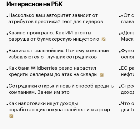
Интересное на РБК
Насколько ваш авторитет зависит от
«От спо
атрибутов престижа? Тест для лидеров
глава к
Казино проиграло. Как ИИ-агенты
«Деньги
разрушают букмекерскую индустрию
Маск в 
Выживают сильнейших. Почему компании
Функции
избавляются от лучших сотрудников
основ э
Как банк Wildberries резко нарастил
ЕС раз
кредиты селлерам до атак на склады
нефти —
Сотрудники открыли новый способ вредить
Стресс 
компаниям. Зачем им это
доходов
Как налоговики ищут доходы
Что обв
неработающих покупателей яхт и квартир
для Tel