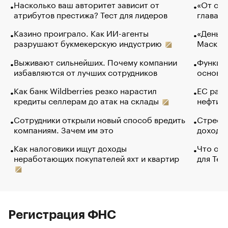
Насколько ваш авторитет зависит от
«От спо
атрибутов престижа? Тест для лидеров
глава к
Казино проиграло. Как ИИ-агенты
«Деньги
разрушают букмекерскую индустрию
Маск в 
Выживают сильнейших. Почему компании
Функции
избавляются от лучших сотрудников
основ э
Как банк Wildberries резко нарастил
ЕС раз
кредиты селлерам до атак на склады
нефти —
Сотрудники открыли новый способ вредить
Стресс 
компаниям. Зачем им это
доходов
Как налоговики ищут доходы
Что обв
неработающих покупателей яхт и квартир
для Tel
Регистрация ФНС