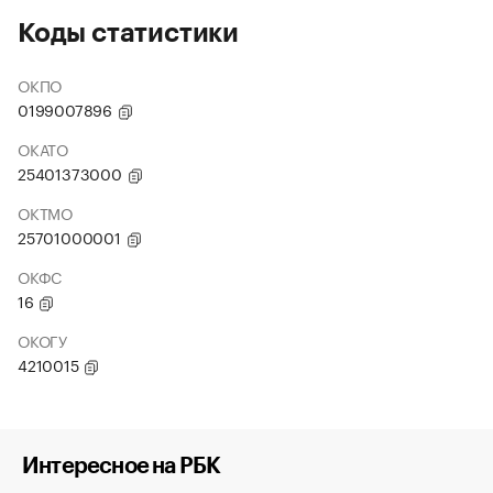
Коды статистики
ОКПО
0199007896
ОКАТО
25401373000
ОКТМО
25701000001
ОКФС
16
ОКОГУ
4210015
Интересное на РБК