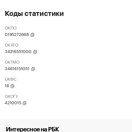
Коды статистики
ОКПО
0195272668
ОКАТО
34216551000
ОКТМО
34616151051
ОКФС
16
ОКОГУ
4210015
Интересное на РБК