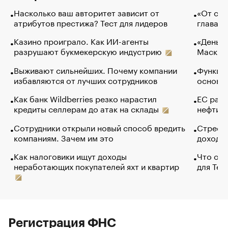
Насколько ваш авторитет зависит от
«От спо
атрибутов престижа? Тест для лидеров
глава к
Казино проиграло. Как ИИ-агенты
«Деньги
разрушают букмекерскую индустрию
Маск в 
Выживают сильнейших. Почему компании
Функции
избавляются от лучших сотрудников
основ э
Как банк Wildberries резко нарастил
ЕС раз
кредиты селлерам до атак на склады
нефти —
Сотрудники открыли новый способ вредить
Стресс 
компаниям. Зачем им это
доходов
Как налоговики ищут доходы
Что обв
неработающих покупателей яхт и квартир
для Tel
Регистрация ФНС