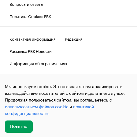
Вопросы и ответы
Политика Cookies РБК
Контактная информация
Редакция
Рассылка РБК Новости
Информация об ограничениях
Правовая информация
О соблюдении авторских прав
Мы используем cookie. Это позволяет нам анализировать
© АО «РОСБИЗНЕСКОНСАЛТИНГ»,
1995–2026.
Сообщения
и материалы информационного агентства «РБК»
взаимодействие посетителей с сайтом и делать его лучше.
(зарегистрировано Федеральной службой по надзору в сфере
Продолжая пользоваться сайтом, вы соглашаетесь с
связи, информационных технологий и массовых
использованием файлов cookie
и
политикой
коммуникаций (Роскомнадзор) 09.12.2015 за номером ИА
№ФС77-63848) сопровождаются пометкой «РБК». Отдельные
конфиденциальности
.
публикации могут содержать информацию,
не предназначенную для пользователей
до 18 лет.
companycardsfeedback@rbc.ru
Понятно
Добавить
Главное
Эксперты
Кейсы
Мероприятия