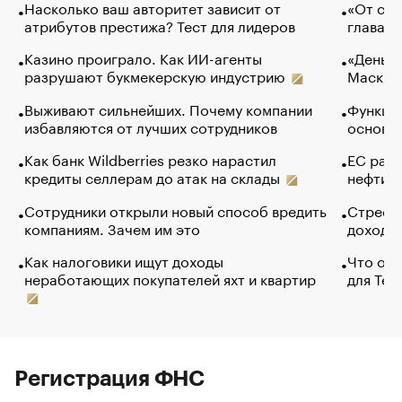
Насколько ваш авторитет зависит от
«От спо
атрибутов престижа? Тест для лидеров
глава к
Казино проиграло. Как ИИ-агенты
«Деньги
разрушают букмекерскую индустрию
Маск в 
Выживают сильнейших. Почему компании
Функции
избавляются от лучших сотрудников
основ э
Как банк Wildberries резко нарастил
ЕС раз
кредиты селлерам до атак на склады
нефти —
Сотрудники открыли новый способ вредить
Стресс 
компаниям. Зачем им это
доходов
Как налоговики ищут доходы
Что обв
неработающих покупателей яхт и квартир
для Tel
Регистрация ФНС