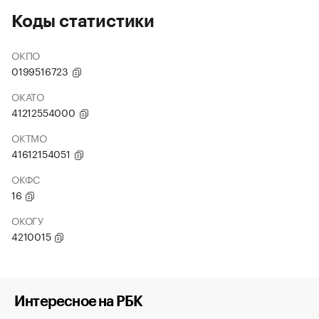
Коды статистики
ОКПО
0199516723
ОКАТО
41212554000
ОКТМО
41612154051
ОКФС
16
ОКОГУ
4210015
Интересное на РБК