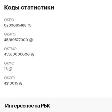
Коды статистики
ОКПО
0200085468
ОКАТО
45280577000
ОКТМО
45360000000
ОКФС
16
ОКОГУ
4210015
Интересное на РБК