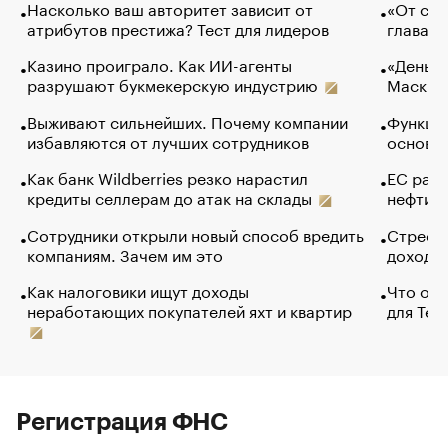
Насколько ваш авторитет зависит от
«От спо
атрибутов престижа? Тест для лидеров
глава к
Казино проиграло. Как ИИ-агенты
«Деньги
разрушают букмекерскую индустрию
Маск в 
Выживают сильнейших. Почему компании
Функции
избавляются от лучших сотрудников
основ э
Как банк Wildberries резко нарастил
ЕС раз
кредиты селлерам до атак на склады
нефти —
Сотрудники открыли новый способ вредить
Стресс 
компаниям. Зачем им это
доходов
Как налоговики ищут доходы
Что обв
неработающих покупателей яхт и квартир
для Tel
Регистрация ФНС