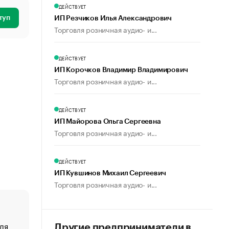
ДЕЙСТВУЕТ
туп
ИП Резчиков Илья Александрович
Торговля розничная аудио- и...
ДЕЙСТВУЕТ
ИП Корочков Владимир Владимирович
Торговля розничная аудио- и...
ДЕЙСТВУЕТ
ИП Майорова Ольга Сергеевна
Торговля розничная аудио- и...
ДЕЙСТВУЕТ
ИП Кувшинов Михаил Сергеевич
Торговля розничная аудио- и...
ля
«От спорта тело стареет иначе». Как живет глава ко
Другие предприниматели в