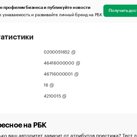
е профилем бизнеса и публикуйте новости
Получить дос
 узнаваемость и развивайте личный бренд на РБК
татистики
0200051652
46416000000
46716000001
16
4210015
есное на РБК
ко ваш авторитет зависит от атрибутов престижа? Тест д