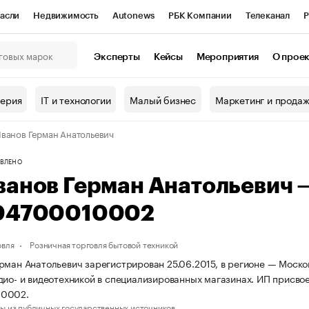
асли
Недвижимость
Autonews
РБК Компании
Телеканал
Р
К Курсы
РБК Life
Тренды
Визионеры
Национальные проекты
Эксперты
Кейсы
Мероприятия
О прое
онный клуб
Исследования
Кредитные рейтинги
Франшизы
Г
терия
IT и технологии
Малый бизнес
Маркетинг и прода
Проверка контрагентов
Политика
Экономика
Бизнес
ванов Герман Анатольевич
ы
ВЛЕНО
ванов Герман Анатольевич
04700010002
овля
Розничная торговля бытовой техникой
рман Анатольевич зарегистрирован 25.06.2015, в регионе — Москов
дио- и видеотехникой в специализированных магазинах. ИП присв
10002.
ы из публичных государственных источников.