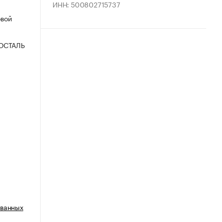
ИНН: 500802715737
овой
ОСТАЛЬ
ованных