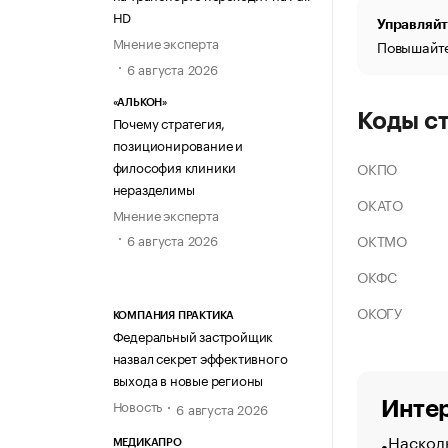
HD
Управляйт
Мнение эксперта
Повышайте
6 августа 2026
«АЛЬКОН»
Коды с
Почему стратегия,
позиционирование и
философия клиники
ОКПО
неразделимы
ОКАТО
Мнение эксперта
ОКТМО
6 августа 2026
ОКФС
ОКОГУ
КОМПАНИЯ ПРАКТИКА
Федеральный застройщик
назвал секрет эффективного
выхода в новые регионы
Новость
Интер
6 августа 2026
Насколь
МЕДИКАПРО