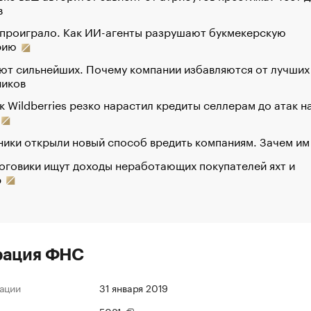
в
 проиграло. Как ИИ-агенты разрушают букмекерскую
рию
ют сильнейших. Почему компании избавляются от лучших
ников
к Wildberries резко нарастил кредиты селлерам до атак н
ики открыли новый способ вредить компаниям. Зачем им
оговики ищут доходы неработающих покупателей яхт и
р
рация ФНС
ации
31 января 2019