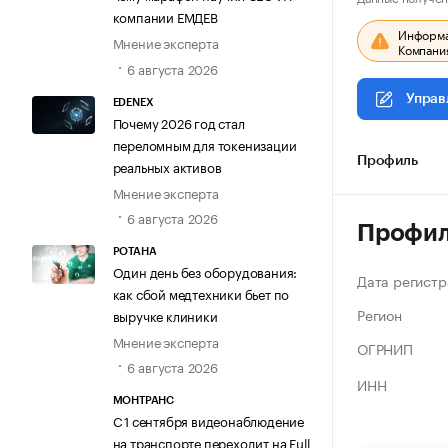
компании ЕМДЕВ
Информац
Мнение эксперта
Компания
6 августа 2026
Управ
EDENEX
Почему 2026 год стал
переломным для токенизации
Профиль
реальных активов
Мнение эксперта
6 августа 2026
Профи
РОТАНА
Один день без оборудования:
Дата регистр
как сбой медтехники бьет по
Регион
выручке клиники
Мнение эксперта
ОГРНИП
6 августа 2026
ИНН
МОНТРАНС
С 1 сентября видеонаблюдение
на транспорте переходит на Full