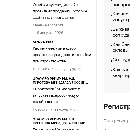
лидеро
Ошибки руководителей в
проектных продажах, которые
Казино
особенно дорого стоят
индуст
Мнение эксперта
Выжива
6 августа 2026
сотруд
Как бан
STENKIN.PRO
Как технический надзор
склады
предотвращает дорогие ошибки
Сотрудн
при строительстве
Как нал
Интервью
6 августа 2026
кварти
ФГАОУ ВО РНИМУ ИМ. Н.И.
ПИРОГОВА МИНЗДРАВА РОССИИ
(ПИРОГОВСКИЙ УНИВЕРСИТЕТ)
Пироговский Университет
запускает всероссийскую
онлайн-акцию
Регист
Новость
5 августа 2026
Дата регистр
ФГАОУ ВО РНИМУ ИМ. Н.И.
ПИРОГОВА МИНЗДРАВА РОССИИ
(ПИРОГОВСКИЙ УНИВЕРСИТЕТ)
Пироговский Университет