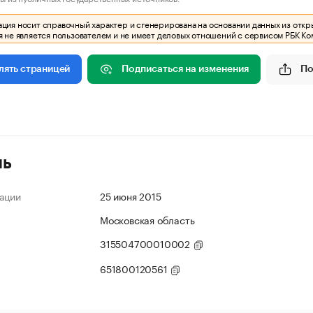
ия носит справочный характер и сгенерирована на основании данных из откр
 не является пользователем и не имеет деловых отношений с сервисом РБК Ко
Подписаться на изменения
По
лять страницей
ль
ации
25 июня 2015
Московская область
315504700010002
651800120561