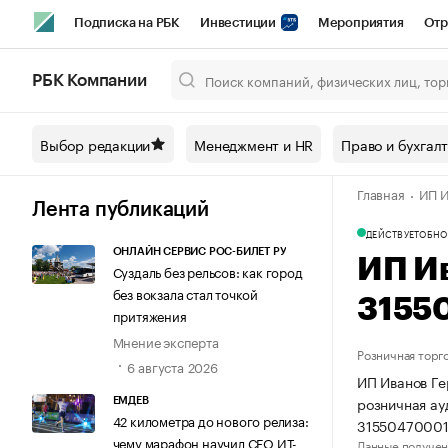
Подписка на РБК
Инвестиции
Мероприятия
Отр
Спорт
Школа управления РБК
РБК Образование
РБ
РБК Компании
Город
Стиль
Крипто
РБК Бизнес-среда
Дискусси
Выбор редакции
Менеджмент и HR
Право и бухгал
Спецпроекты СПб
Конференции СПб
Спецпроекты
Главная
ИП И
Технологии и медиа
Финансы
Рынок наличной валют
Лента публикаций
ДЕЙСТВУЕТ
ОБНО
ОНЛАЙН СЕРВИС РОС-БИЛЕТ РУ
ИП И
Суздаль без рельсов: как город
без вокзала стал точкой
3155
притяжения
Мнение эксперта
Розничная торг
6 августа 2026
ИП Иванов Ге
розничная ау
ЕМДЕВ
42 километра до нового релиза:
3155047000
чему марафон научил СЕО ИТ-
Данные получен