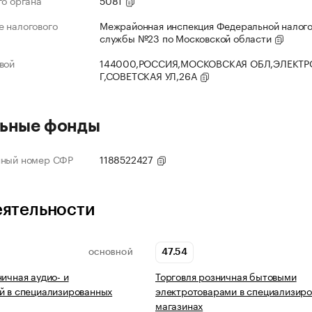
го органа
5081
 налогового
Межрайонная инспекция Федеральной налог
службы №23 по Московской области
вой
144000,РОССИЯ,МОСКОВСКАЯ ОБЛ,ЭЛЕКТР
Г,СОВЕТСКАЯ УЛ,26А
ьные фонды
нный номер СФР
1188522427
еятельности
47.54
ОСНОВНОЙ
ничная аудио- и
Торговля розничная бытовыми
й в специализированных
электротоварами в специализир
магазинах