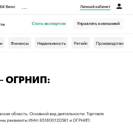
...
БК Вино
Личный кабинет
Стать экспертом
Управлять компанией
кте
азета
жи
Финансы
Недвижимость
Ретейл
Производство
 — ОГРНИП:
ская область. Основной вид деятельности: Торговля
оены реквизиты ИНН: 651800120561 и ОГРНИП: