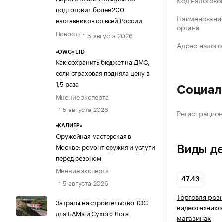
Код налогово
подготовил более 200
Наименование
наставников со всей России
органа
Новость
5 августа 2026
Адрес налого
«OWC» LTD
Как сохранить бюджет на ДМС,
если страховая подняла цену в
1,5 раза
Социал
Мнение эксперта
5 августа 2026
Регистрацио
«КАЛИБР»
Оружейная мастерская в
Москве: ремонт оружия и услуги
Виды д
перед сезоном
Мнение эксперта
47.43
5 августа 2026
Торговля роз
Затраты на строительство ТЭС
видеотехнико
для БАМа и Сухого Лога
магазинах