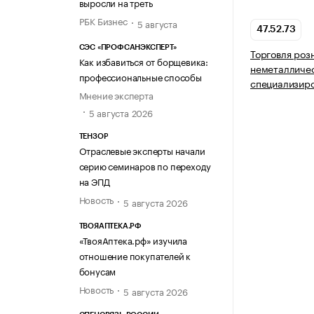
выросли на треть
РБК Бизнес
5 августа
47.52.73
СЭС «ПРОФСАНЭКСПЕРТ»
Торговля роз
Как избавиться от борщевика:
неметалличес
профессиональные способы
специализир
Мнение эксперта
5 августа 2026
ТЕНЗОР
Отраслевые эксперты начали
серию семинаров по переходу
на ЭПД
Новость
5 августа 2026
ТВОЯАПТЕКА.РФ
«ТвояАптека.рф» изучила
отношение покупателей к
бонусам
Новость
5 августа 2026