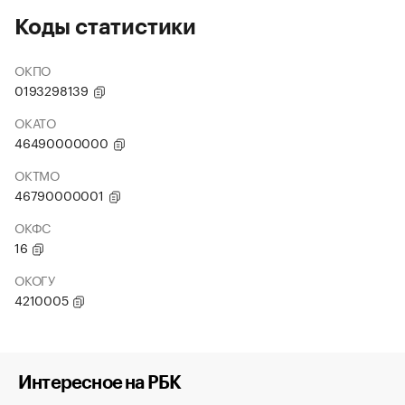
Коды статистики
ОКПО
0193298139
ОКАТО
46490000000
ОКТМО
46790000001
ОКФС
16
ОКОГУ
4210005
Интересное на РБК