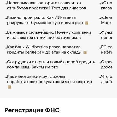
Насколько ваш авторитет зависит от
«От спо
атрибутов престижа? Тест для лидеров
глава к
Казино проиграло. Как ИИ-агенты
«Деньги
разрушают букмекерскую индустрию
Маск в 
Выживают сильнейших. Почему компании
Функции
избавляются от лучших сотрудников
основ э
Как банк Wildberries резко нарастил
ЕС раз
кредиты селлерам до атак на склады
нефти —
Сотрудники открыли новый способ вредить
Стресс 
компаниям. Зачем им это
доходов
Как налоговики ищут доходы
Что обв
неработающих покупателей яхт и квартир
для Tel
Регистрация ФНС