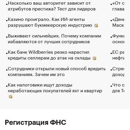
Насколько ваш авторитет зависит от
«От спо
атрибутов престижа? Тест для лидеров
глава к
Казино проиграло. Как ИИ-агенты
«Деньги
разрушают букмекерскую индустрию
Маск в 
Выживают сильнейших. Почему компании
Функции
избавляются от лучших сотрудников
основ э
Как банк Wildberries резко нарастил
ЕС раз
кредиты селлерам до атак на склады
нефти —
Сотрудники открыли новый способ вредить
Стресс 
компаниям. Зачем им это
доходов
Как налоговики ищут доходы
Что обв
неработающих покупателей яхт и квартир
для Tel
Регистрация ФНС