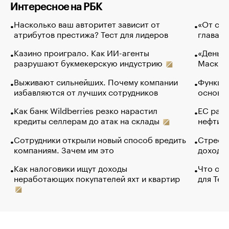
Интересное на РБК
Насколько ваш авторитет зависит от
«От спо
атрибутов престижа? Тест для лидеров
глава к
Казино проиграло. Как ИИ-агенты
«Деньги
разрушают букмекерскую индустрию
Маск в 
Выживают сильнейших. Почему компании
Функции
избавляются от лучших сотрудников
основ э
Как банк Wildberries резко нарастил
ЕС раз
кредиты селлерам до атак на склады
нефти —
Сотрудники открыли новый способ вредить
Стресс 
компаниям. Зачем им это
доходов
Как налоговики ищут доходы
Что обв
неработающих покупателей яхт и квартир
для Tel