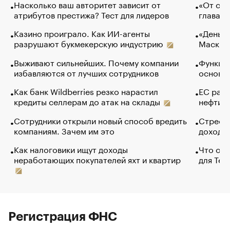
Насколько ваш авторитет зависит от
«От спо
атрибутов престижа? Тест для лидеров
глава к
Казино проиграло. Как ИИ-агенты
«Деньги
разрушают букмекерскую индустрию
Маск в 
Выживают сильнейших. Почему компании
Функции
избавляются от лучших сотрудников
основ э
Как банк Wildberries резко нарастил
ЕС раз
кредиты селлерам до атак на склады
нефти —
Сотрудники открыли новый способ вредить
Стресс 
компаниям. Зачем им это
доходов
Как налоговики ищут доходы
Что обв
неработающих покупателей яхт и квартир
для Tel
Регистрация ФНС