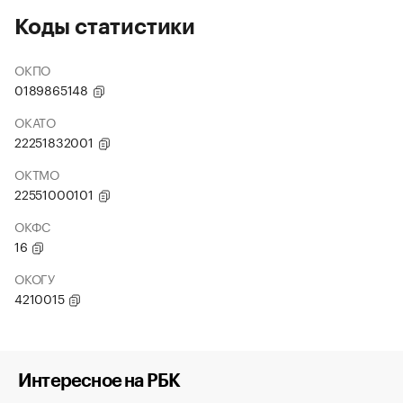
Коды статистики
ОКПО
0189865148
ОКАТО
22251832001
ОКТМО
22551000101
ОКФС
16
ОКОГУ
4210015
Интересное на РБК