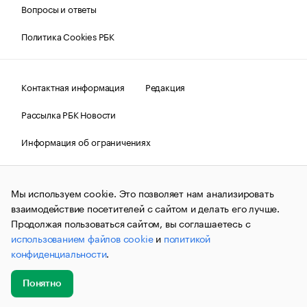
Вопросы и ответы
Политика Cookies РБК
Контактная информация
Редакция
Рассылка РБК Новости
Информация об ограничениях
Правовая информация
О соблюдении авторских прав
Мы используем cookie. Это позволяет нам анализировать
© АО «РОСБИЗНЕСКОНСАЛТИНГ»,
1995–2026.
Сообщения
и материалы информационного агентства «РБК»
взаимодействие посетителей с сайтом и делать его лучше.
(зарегистрировано Федеральной службой по надзору в сфере
Продолжая пользоваться сайтом, вы соглашаетесь с
связи, информационных технологий и массовых
использованием файлов cookie
и
политикой
коммуникаций (Роскомнадзор) 09.12.2015 за номером ИА
№ФС77-63848) сопровождаются пометкой «РБК». Отдельные
конфиденциальности
.
публикации могут содержать информацию,
не предназначенную для пользователей
до 18 лет.
companycardsfeedback@rbc.ru
Понятно
Добавить
Главное
Эксперты
Кейсы
Мероприятия