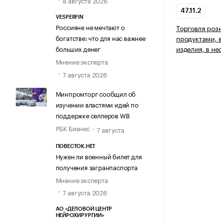
8 августа 2026
47.11.2
VESPERFIN
Россияне не мечтают о
Торговля ро
богатстве: что для нас важнее
продуктами, 
изделия, в н
больших денег
Мнение эксперта
7 августа 2026
Минпромторг сообщил об
изучении властями идей по
поддержке селлеров WB
РБК Бизнес
7 августа
ПОВЕСТОК.НЕТ
Нужен ли военный билет для
получения загранпаспорта
Мнение эксперта
7 августа 2026
АО «ДЕЛОВОЙ ЦЕНТР
НЕЙРОХИРУРГИИ»