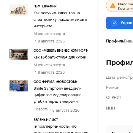
Информац
НЕФТЕТРАФИК
Компания
Как получить клиентов на
спецтехнику: находим лиды в
Управ
интернете
Мнение эксперта
8 августа 2026
Профиль
Виды
ООО «МЕБЕЛЬ БИЗНЕС КОМФОРТ»
Как выбрать стулья для кухни
Профи
Мнение эксперта
8 августа 2026
Дата регистр
ООО ФИРМА «НОВОСТОМ»
Регион
Smile Symphony внедрили
цифровое моделирование
ОГРНИП
улыбки перед винирами
ИНН
Новость
8 августа 2026
ЗЕЛЁНЫЙ ЛИСТ
Гипоаллергенность: что
скрывается за модным словом