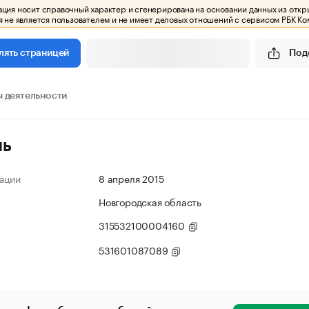
ия носит справочный характер и сгенерирована на основании данных из откр
 не является пользователем и не имеет деловых отношений с сервисом РБК Ко
Под
лять страницей
 деятельности
ль
ации
8 апреля 2015
Новгородская область
315532100004160
531601087089