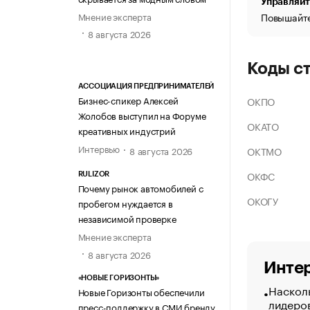
Управляйт
Мнение эксперта
Повышайте
8 августа 2026
Коды с
АССОЦИАЦИЯ ПРЕДПРИНИМАТЕЛЕЙ
Бизнес-спикер Алексей
ОКПО
Жолобов выступил на Форуме
ОКАТО
креативных индустрий
Интервью
ОКТМО
8 августа 2026
ОКФС
RULIZOR
Почему рынок автомобилей с
ОКОГУ
пробегом нуждается в
независимой проверке
Мнение эксперта
8 августа 2026
Интер
«НОВЫЕ ГОРИЗОНТЫ»
Насколь
Новые Горизонты обеспечили
лидеро
пресс-поддержку в СМИ бренду