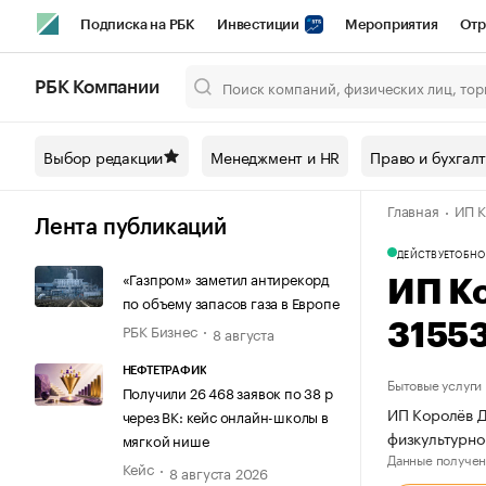
Подписка на РБК
Инвестиции
Мероприятия
Отр
Спорт
Школа управления РБК
РБК Образование
РБ
РБК Компании
Город
Стиль
Крипто
РБК Бизнес-среда
Дискусси
Выбор редакции
Менеджмент и HR
Право и бухгал
Спецпроекты СПб
Конференции СПб
Спецпроекты
Главная
ИП К
Технологии и медиа
Финансы
Рынок наличной валют
Лента публикаций
ДЕЙСТВУЕТ
ОБНО
«Газпром» заметил антирекорд
ИП К
по объему запасов газа в Европе
РБК Бизнес
3155
8 августа
НЕФТЕТРАФИК
Бытовые услуги
Получили 26 468 заявок по 38 р
ИП Королёв Д
через ВК: кейс онлайн-школы в
физкультурно
мягкой нише
Данные получен
Кейс
8 августа 2026