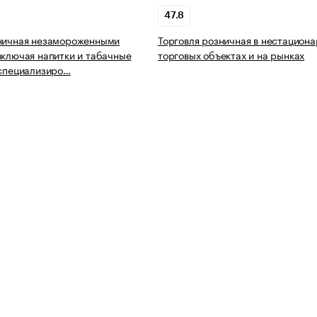
47.8
зничная незамороженными
Торговля розничная в нестацион
включая напитки и табачные
торговых объектах и на рынках
еспециализиро…