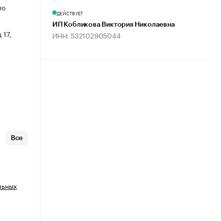
по
ДЕЙСТВУЕТ
ИП Кобликова Виктория Николаевна
 17,
ИНН: 532102905044
Все
льных