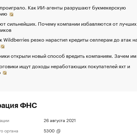
 проиграло. Как ИИ-агенты разрушают букмекерскую
рию
ют сильнейших. Почему компании избавляются от лучших
ников
к Wildberries резко нарастил кредиты селлерам до атак н
ики открыли новый способ вредить компаниям. Зачем им
оговики ищут доходы неработающих покупателей яхт и
р
рация ФНС
ации
26 августа 2021
го органа
5300