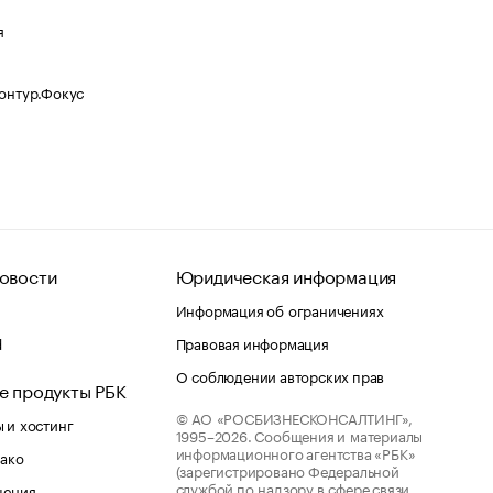
я
Контур.Фокус
овости
Юридическая информация
Информация об ограничениях
d
Правовая информация
О соблюдении авторских прав
е продукты РБК
© АО «РОСБИЗНЕСКОНСАЛТИНГ»,
 и хостинг
1995–2026.
Сообщения и материалы
информационного агентства «РБК»
лако
(зарегистрировано Федеральной
службой по надзору в сфере связи,
шения