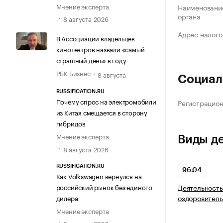
Мнение эксперта
Наименование
органа
8 августа 2026
Адрес налого
В Ассоциации владельцев
кинотеатров назвали «самый
страшный день» в году
РБК Бизнес
8 августа
Социал
RUSSIFICATION.RU
Почему спрос на электромобили
Регистрацио
из Китая смещается в сторону
гибридов
Мнение эксперта
Виды д
8 августа 2026
RUSSIFICATION.RU
96.04
Как Volkswagen вернулся на
российский рынок без единого
Деятельность
оздоровитель
дилера
Мнение эксперта