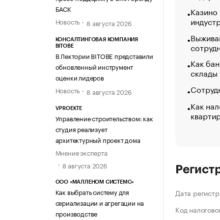
БАСК
Казино
индуст
Новость
8 августа 2026
Выжива
КОНСАЛТИНГОВАЯ КОМПАНИЯ
сотруд
BITOBE
В Лектории BITOBE представили
Как бан
обновленный инструмент
склады
оценки лидеров
Сотрудн
Новость
8 августа 2026
Как нал
VPROEKTE
кварти
Управление строительством: как
студия реализует
архитектурный проект дома
Мнение эксперта
8 августа 2026
Регист
ООО «МАЛЛЕНОМ СИСТЕМС»
Как выбрать систему для
Дата регистр
сериализации и агрегации на
Код налогово
производстве