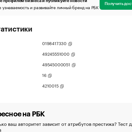
е профилем бизнеса и публикуйте новости
Получить дос
 узнаваемость и развивайте личный бренд на РБК
татистики
0198417330
49245551000
49545000051
16
4210015
есное на РБК
ко ваш авторитет зависит от атрибутов престижа? Тест д
в