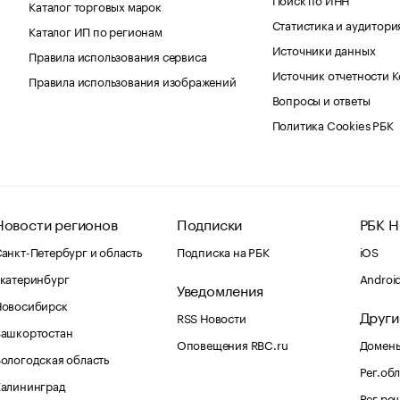
Каталог торговых марок
Статистика и аудитори
Каталог ИП по регионам
Источники данных
Правила использования сервиса
Источник отчетности 
Правила использования изображений
Вопросы и ответы
Политика Cookies РБК
Новости регионов
Подписки
РБК Н
анкт-Петербург и область
Подписка на РБК
iOS
катеринбург
Androi
Уведомления
Новосибирск
Други
RSS Новости
Башкортостан
Оповещения RBC.ru
Домены
ологодская область
Рег.об
Калининград
Рег.ре