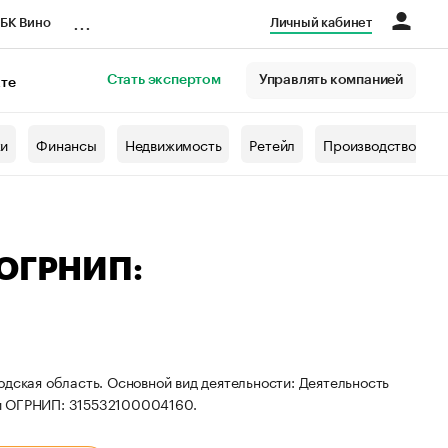
...
БК Вино
Личный кабинет
Стать экспертом
Управлять компанией
кте
азета
жи
Финансы
Недвижимость
Ретейл
Производство
 ОГРНИП:
одская область. Основной вид деятельности: Деятельность
 и ОГРНИП: 315532100004160.