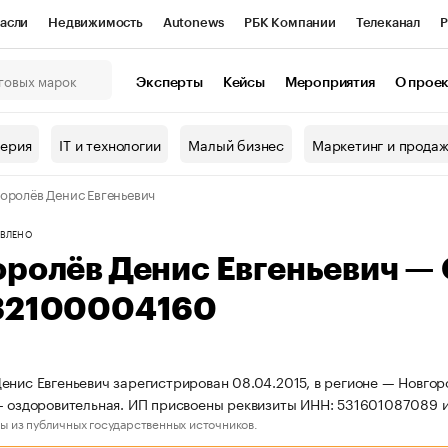
асли
Недвижимость
Autonews
РБК Компании
Телеканал
Р
К Курсы
РБК Life
Тренды
Визионеры
Национальные проекты
Эксперты
Кейсы
Мероприятия
О прое
онный клуб
Исследования
Кредитные рейтинги
Франшизы
Г
терия
IT и технологии
Малый бизнес
Маркетинг и прода
Проверка контрагентов
Политика
Экономика
Бизнес
оролёв Денис Евгеньевич
ы
ВЛЕНО
оролёв Денис Евгеньевич —
32100004160
енис Евгеньевич зарегистрирован 08.04.2015, в регионе — Новгор
- оздоровительная. ИП присвоены реквизиты ИНН: 531601087089
ы из публичных государственных источников.