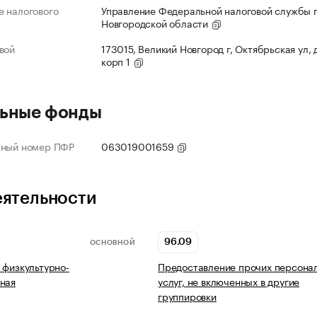
 налогового
Управление Федеральной налоговой службы 
Новгородской области
вой
173015, Великий Новгород г, Октябрьская ул, д
корп 1
ьные фонды
нный номер ПФР
063019001659
еятельности
96.09
ОСНОВНОЙ
 физкультурно-
Предоставление прочих персона
ная
услуг, не включенных в другие
группировки