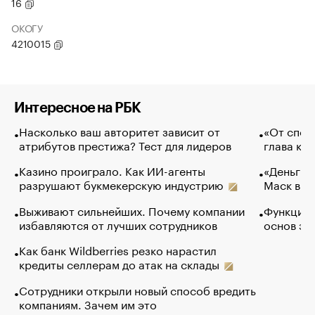
16
ОКОГУ
4210015
Интересное на РБК
Насколько ваш авторитет зависит от
«От спор
атрибутов престижа? Тест для лидеров
глава ко
Казино проиграло. Как ИИ-агенты
«Деньги б
разрушают букмекерскую индустрию
Маск в и
Выживают сильнейших. Почему компании
Функции 
избавляются от лучших сотрудников
основ эф
Как банк Wildberries резко нарастил
кредиты селлерам до атак на склады
Сотрудники открыли новый способ вредить
компаниям. Зачем им это