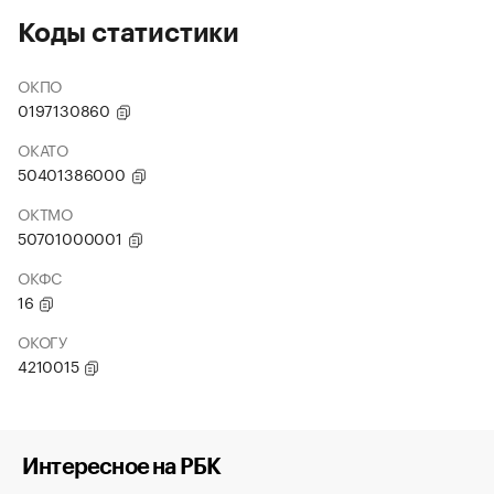
Коды статистики
ОКПО
0197130860
ОКАТО
50401386000
ОКТМО
50701000001
ОКФС
16
ОКОГУ
4210015
Интересное на РБК