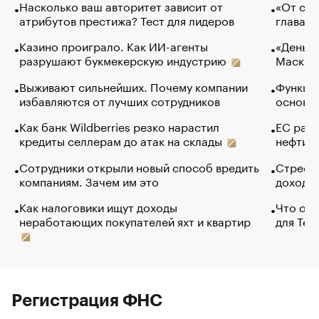
Насколько ваш авторитет зависит от
«От спо
атрибутов престижа? Тест для лидеров
глава к
Казино проиграло. Как ИИ-агенты
«Деньги
разрушают букмекерскую индустрию
Маск в 
Выживают сильнейших. Почему компании
Функции
избавляются от лучших сотрудников
основ э
Как банк Wildberries резко нарастил
ЕС раз
кредиты селлерам до атак на склады
нефти —
Сотрудники открыли новый способ вредить
Стресс 
компаниям. Зачем им это
доходов
Как налоговики ищут доходы
Что обв
неработающих покупателей яхт и квартир
для Tel
Регистрация ФНС