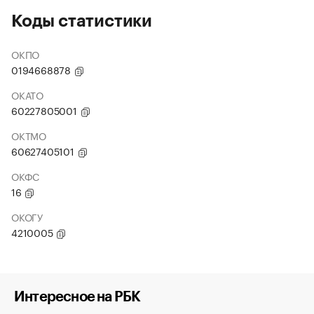
Коды статистики
ОКПО
0194668878
ОКАТО
60227805001
ОКТМО
60627405101
ОКФС
16
ОКОГУ
4210005
Интересное на РБК