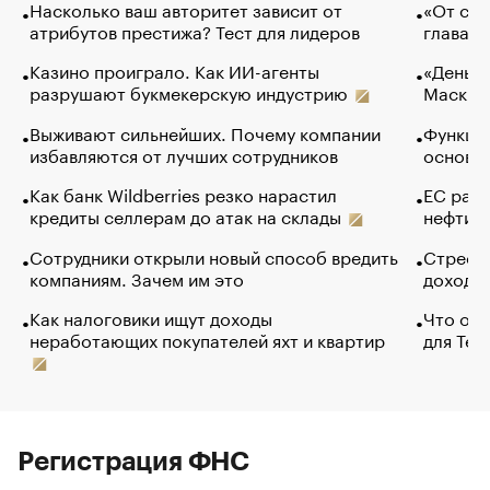
Насколько ваш авторитет зависит от
«От спо
атрибутов престижа? Тест для лидеров
глава к
Казино проиграло. Как ИИ-агенты
«Деньги
разрушают букмекерскую индустрию
Маск в 
Выживают сильнейших. Почему компании
Функции
избавляются от лучших сотрудников
основ э
Как банк Wildberries резко нарастил
ЕС раз
кредиты селлерам до атак на склады
нефти —
Сотрудники открыли новый способ вредить
Стресс 
компаниям. Зачем им это
доходов
Как налоговики ищут доходы
Что обв
неработающих покупателей яхт и квартир
для Tel
Регистрация ФНС