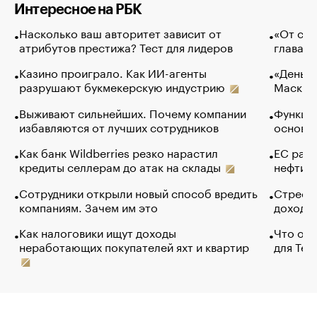
Интересное на РБК
Насколько ваш авторитет зависит от
«От спо
атрибутов престижа? Тест для лидеров
глава к
Казино проиграло. Как ИИ-агенты
«Деньги
разрушают букмекерскую индустрию
Маск в 
Выживают сильнейших. Почему компании
Функции
избавляются от лучших сотрудников
основ э
Как банк Wildberries резко нарастил
ЕС раз
кредиты селлерам до атак на склады
нефти —
Сотрудники открыли новый способ вредить
Стресс 
компаниям. Зачем им это
доходов
Как налоговики ищут доходы
Что обв
неработающих покупателей яхт и квартир
для Tel