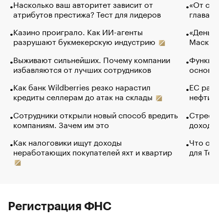
Насколько ваш авторитет зависит от
«От спо
атрибутов престижа? Тест для лидеров
глава к
Казино проиграло. Как ИИ-агенты
«Деньги
разрушают букмекерскую индустрию
Маск в 
Выживают сильнейших. Почему компании
Функции
избавляются от лучших сотрудников
основ э
Как банк Wildberries резко нарастил
ЕС раз
кредиты селлерам до атак на склады
нефти —
Сотрудники открыли новый способ вредить
Стресс 
компаниям. Зачем им это
доходов
Как налоговики ищут доходы
Что обв
неработающих покупателей яхт и квартир
для Tel
Регистрация ФНС