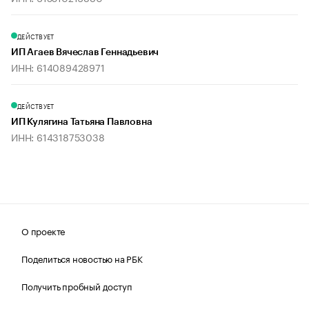
ДЕЙСТВУЕТ
ИП Агаев Вячеслав Геннадьевич
ИНН: 614089428971
ДЕЙСТВУЕТ
ИП Кулягина Татьяна Павловна
ИНН: 614318753038
О проекте
Поделиться новостью на РБК
Получить пробный доступ