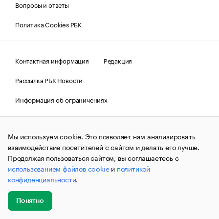
Вопросы и ответы
Политика Cookies РБК
Контактная информация
Редакция
Рассылка РБК Новости
Информация об ограничениях
Правовая информация
О соблюдении авторских прав
Мы используем cookie. Это позволяет нам анализировать
© АО «РОСБИЗНЕСКОНСАЛТИНГ»,
1995–2026.
Сообщения
и материалы информационного агентства «РБК»
взаимодействие посетителей с сайтом и делать его лучше.
(зарегистрировано Федеральной службой по надзору в сфере
Продолжая пользоваться сайтом, вы соглашаетесь с
связи, информационных технологий и массовых
использованием файлов cookie
и
политикой
коммуникаций (Роскомнадзор) 09.12.2015 за номером ИА
№ФС77-63848) сопровождаются пометкой «РБК». Отдельные
конфиденциальности
.
публикации могут содержать информацию,
не предназначенную для пользователей
до 18 лет.
companycardsfeedback@rbc.ru
Понятно
Добавить
Главное
Эксперты
Кейсы
Мероприятия