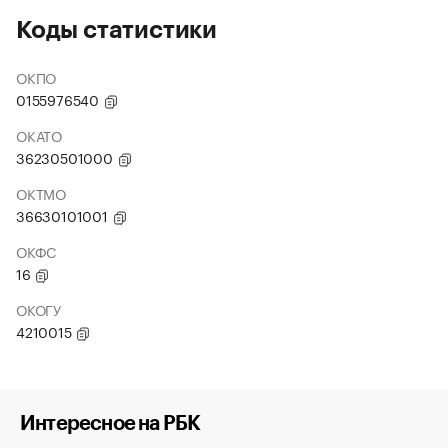
Коды статистики
ОКПО
0155976540
ОКАТО
36230501000
ОКТМО
36630101001
ОКФС
16
ОКОГУ
4210015
Интересное на РБК