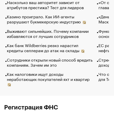
Насколько ваш авторитет зависит от
«От спо
атрибутов престижа? Тест для лидеров
глава к
Казино проиграло. Как ИИ-агенты
«Деньги
разрушают букмекерскую индустрию
Маск в 
Выживают сильнейших. Почему компании
Функции
избавляются от лучших сотрудников
основ э
Как банк Wildberries резко нарастил
ЕС раз
кредиты селлерам до атак на склады
нефти —
Сотрудники открыли новый способ вредить
Стресс 
компаниям. Зачем им это
доходов
Как налоговики ищут доходы
Что обв
неработающих покупателей яхт и квартир
для Tel
Регистрация ФНС