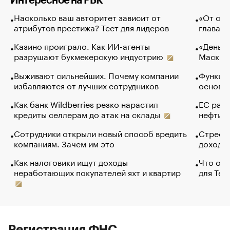
Интересное на РБК
Насколько ваш авторитет зависит от
«От спо
атрибутов престижа? Тест для лидеров
глава к
Казино проиграло. Как ИИ-агенты
«Деньги
разрушают букмекерскую индустрию
Маск в 
Выживают сильнейших. Почему компании
Функции
избавляются от лучших сотрудников
основ э
Как банк Wildberries резко нарастил
ЕС раз
кредиты селлерам до атак на склады
нефти —
Сотрудники открыли новый способ вредить
Стресс 
компаниям. Зачем им это
доходов
Как налоговики ищут доходы
Что обв
неработающих покупателей яхт и квартир
для Tel
Регистрация ФНС