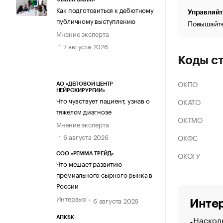
Как подготовиться к дебютному
Управляйт
публичному выступлению
Повышайте
Мнение эксперта
7 августа 2026
Коды с
ОКПО
АО «ДЕЛОВОЙ ЦЕНТР
НЕЙРОХИРУРГИИ»
Что чувствует пациент, узнав о
ОКАТО
тяжелом диагнозе
ОКТМО
Мнение эксперта
6 августа 2026
ОКФС
ОКОГУ
ООО «РЕММА ТРЕЙД»
Что мешает развитию
премиального сырного рынка в
России
Интервью
6 августа 2026
Интер
Насколь
АПКБК