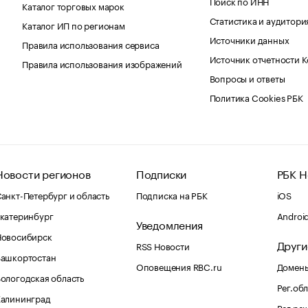
Поиск по ИНН
Каталог торговых марок
Статистика и аудитори
Каталог ИП по регионам
Источники данных
Правила использования сервиса
Источник отчетности 
Правила использования изображений
Вопросы и ответы
Политика Cookies РБК
Новости регионов
Подписки
РБК Н
анкт-Петербург и область
Подписка на РБК
iOS
катеринбург
Androi
Уведомления
Новосибирск
Други
RSS Новости
Башкортостан
Оповещения RBC.ru
Домены
ологодская область
Рег.об
Калининград
Рег.ре