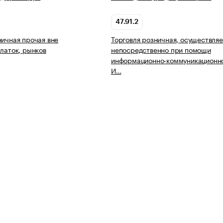
47.91.2
ничная прочая вне
Торговля розничная, осуществля
алаток, рынков
непосредственно при помощи
информационно-коммуникационно
И…