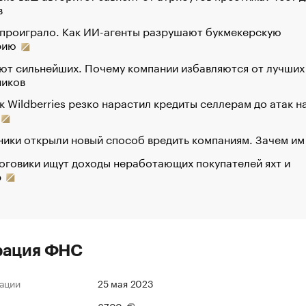
в
 проиграло. Как ИИ-агенты разрушают букмекерскую
рию
ют сильнейших. Почему компании избавляются от лучших
ников
к Wildberries резко нарастил кредиты селлерам до атак н
ики открыли новый способ вредить компаниям. Зачем им
оговики ищут доходы неработающих покупателей яхт и
р
рация ФНС
ации
25 мая 2023