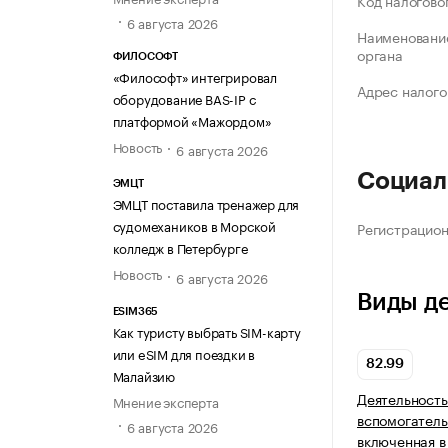
Код налогово
6 августа 2026
Наименование
органа
ФИЛОСОФТ
«Философт» интегрировал
Адрес налого
оборудование BAS-IP с
платформой «Мажордом»
Новость
6 августа 2026
Социал
ЭМЦТ
ЭМЦТ поставила тренажер для
судомехаников в Морской
Регистрацио
колледж в Петербурге
Новость
6 августа 2026
Виды д
ESIM365
Как туристу выбрать SIM-карту
или eSIM для поездки в
82.99
Малайзию
Деятельность
Мнение эксперта
вспомогатель
6 августа 2026
включенная в