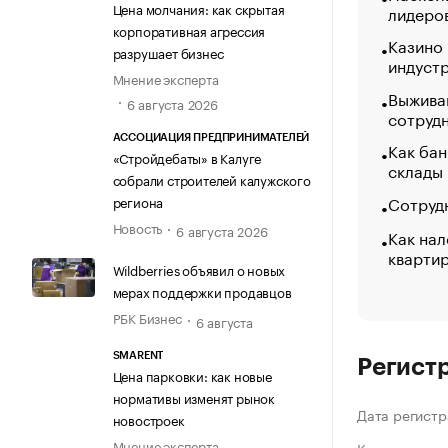
Цена молчания: как скрытая
лидеро
корпоративная агрессия
Казино
разрушает бизнес
индуст
Мнение эксперта
Выжива
6 августа 2026
сотруд
АССОЦИАЦИЯ ПРЕДПРИНИМАТЕЛЕЙ
Как бан
«Стройдебаты» в Калуге
склады
собрали строителей калужского
Сотрудн
региона
Новость
6 августа 2026
Как нал
кварти
Wildberries объявил о новых
мерах поддержки продавцов
РБК Бизнес
6 августа
SMARENT
Регист
Цена парковки: как новые
нормативы изменят рынок
Дата регистр
новостроек
Мнение эксперта