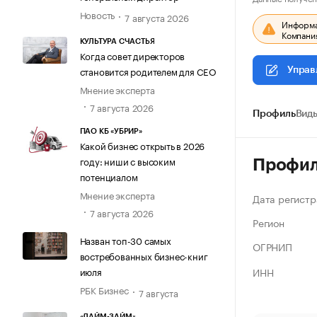
Новость
7 августа 2026
Информац
Компания
КУЛЬТУРА СЧАСТЬЯ
Когда совет директоров
становится родителем для CEO
Управ
Мнение эксперта
7 августа 2026
Профиль
Виды
ПАО КБ «УБРИР»
Какой бизнес открыть в 2026
году: ниши с высоким
Профи
потенциалом
Мнение эксперта
Дата регистр
7 августа 2026
Регион
Назван топ-30 самых
ОГРНИП
востребованных бизнес-книг
ИНН
июля
РБК Бизнес
7 августа
«ЛАЙМ-ЗАЙМ»