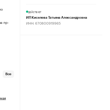
по
ДЕЙСТВУЕТ
ИП Киселева Татьяна Александровна
а пр-
ИНН: 670800919965
Все
емая