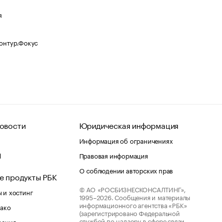
я
Контур.Фокус
овости
Юридическая информация
Информация об ограничениях
d
Правовая информация
О соблюдении авторских прав
е продукты РБК
© АО «РОСБИЗНЕСКОНСАЛТИНГ»,
 и хостинг
1995–2026.
Сообщения и материалы
информационного агентства «РБК»
лако
(зарегистрировано Федеральной
службой по надзору в сфере связи,
шения