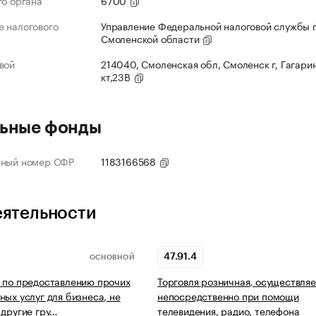
го органа
6700
 налогового
Управление Федеральной налоговой службы 
Смоленской области
вой
214040, Смоленская обл, Смоленск г, Гагарин
кт,23В
ьные фонды
нный номер СФР
1183166568
еятельности
47.91.4
ОСНОВНОЙ
 по предоставлению прочих
Торговля розничная, осуществля
ных услуг для бизнеса, не
непосредственно при помощи
 другие гру…
телевидения, радио, телефона