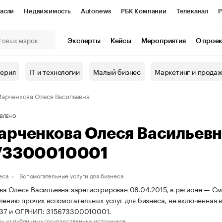
асли
Недвижимость
Autonews
РБК Компании
Телеканал
Р
К Курсы
РБК Life
Тренды
Визионеры
Национальные проекты
Эксперты
Кейсы
Мероприятия
О прое
онный клуб
Исследования
Кредитные рейтинги
Франшизы
Г
терия
IT и технологии
Малый бизнес
Маркетинг и прода
Проверка контрагентов
Политика
Экономика
Бизнес
арченкова Олеся Васильевна
ы
ВЛЕНО
арченкова Олеся Васильев
73300010001
еса
Вспомогательные услуги для бизнеса
а Олеся Васильевна зарегистрирован 08.04.2015, в регионе — Смо
лению прочих вспомогательных услуг для бизнеса, не включенная 
7 и ОГРНИП: 315673300010001.
ы из публичных государственных источников.