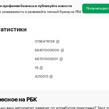
е профилем бизнеса и публикуйте новости
Получить дос
 узнаваемость и развивайте личный бренд на РБК
татистики
0196478138
66401000000
66701000001
16
4210015
есное на РБК
ко ваш авторитет зависит от атрибутов престижа? Тест д