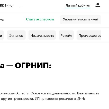
...
БК Вино
Личный кабинет
Стать экспертом
Управлять компанией
кте
азета
жи
Финансы
Недвижимость
Ретейл
Производство
на — ОГРНИП:
ленская область. Основной вид деятельности: Деятельность
в другие группировки. ИП присвоены реквизиты ИНН: