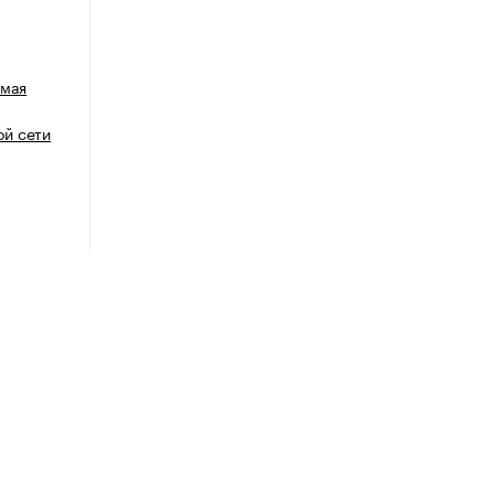
емая
й сети