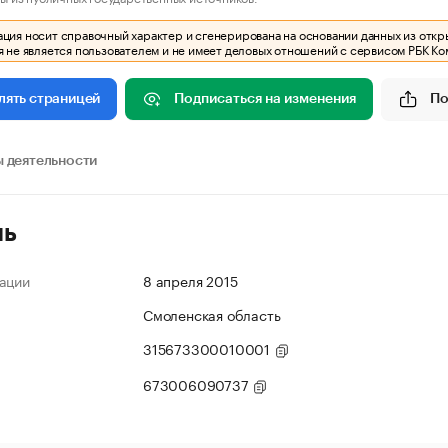
ия носит справочный характер и сгенерирована на основании данных из откр
 не является пользователем и не имеет деловых отношений с сервисом РБК Ко
Подписаться на изменения
По
лять страницей
 деятельности
ль
ации
8 апреля 2015
Смоленская область
315673300010001
673006090737