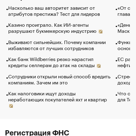
Насколько ваш авторитет зависит от
«От спо
атрибутов престижа? Тест для лидеров
глава к
Казино проиграло. Как ИИ-агенты
«Деньги
разрушают букмекерскую индустрию
Маск в 
Выживают сильнейших. Почему компании
Функции
избавляются от лучших сотрудников
основ э
Как банк Wildberries резко нарастил
ЕС раз
кредиты селлерам до атак на склады
нефти —
Сотрудники открыли новый способ вредить
Стресс 
компаниям. Зачем им это
доходов
Как налоговики ищут доходы
Что обв
неработающих покупателей яхт и квартир
для Tel
Регистрация ФНС