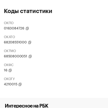
Коды статистики
ОКПО
0163084726
ОКАТО
68208551000
ОКТМО
68508000051
ОКФС
16
ОКОГУ
4210015
Интересное на РБК