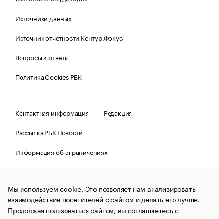
Источники данных
Источник отчетности Контур.Фокус
Вопросы и ответы
Политика Cookies РБК
Контактная информация
Редакция
Рассылка РБК Новости
Информация об ограничениях
Правовая информация
О соблюдении авторских прав
Мы используем cookie. Это позволяет нам анализировать
© АО «РОСБИЗНЕСКОНСАЛТИНГ»,
1995–2026.
Сообщения
и материалы информационного агентства «РБК»
взаимодействие посетителей с сайтом и делать его лучше.
(зарегистрировано Федеральной службой по надзору в сфере
Продолжая пользоваться сайтом, вы соглашаетесь с
связи, информационных технологий и массовых