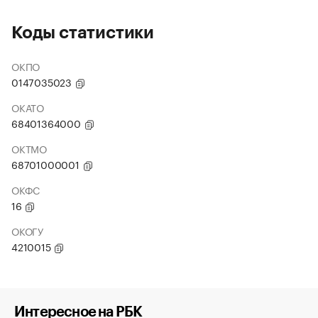
Коды статистики
ОКПО
0147035023
ОКАТО
68401364000
ОКТМО
68701000001
ОКФС
16
ОКОГУ
4210015
Интересное на РБК