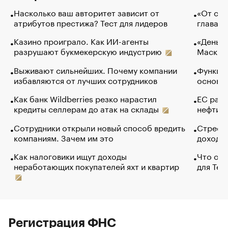
Насколько ваш авторитет зависит от
«От спо
атрибутов престижа? Тест для лидеров
глава к
Казино проиграло. Как ИИ-агенты
«Деньги
разрушают букмекерскую индустрию
Маск в 
Выживают сильнейших. Почему компании
Функции
избавляются от лучших сотрудников
основ э
Как банк Wildberries резко нарастил
ЕС раз
кредиты селлерам до атак на склады
нефти —
Сотрудники открыли новый способ вредить
Стресс 
компаниям. Зачем им это
доходов
Как налоговики ищут доходы
Что обв
неработающих покупателей яхт и квартир
для Tel
Регистрация ФНС