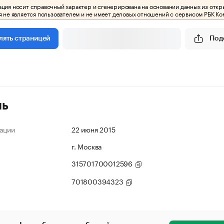
ия носит справочный характер и сгенерирована на основании данных из откр
 не является пользователем и не имеет деловых отношений с сервисом РБК Ко
Под
лять страницей
ль
ации
22 июня 2015
г. Москва
315701700012596
701800394323