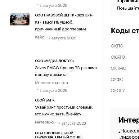
Управляйт
7 августа 2026
Повышайте
ООО ПРАВОВОЙ ЦЕНТР «ЭКСПЕРТ»
Как взыскать ущерб,
причиненный дропперами
Коды с
Кейс
7 августа 2026
ОКПО
ОКАТО
ООО «МЕДИА-ДОКТОР»
Зачем FMCG-бренду ТВ-реклама
ОКТМО
в эпоху диджитал
ОКФС
Мнение эксперта
ОКОГУ
7 августа 2026
СВОЙ БАНК
Эквайринг простыми словами:
что нужно знать бизнесу
Интер
Интервью
7 августа 2026
Насколь
БЛАГОТВОРИТЕЛЬНЫЙ
лидеро
ОБРАЗОВАТЕЛЬНЫЙ ФОНД