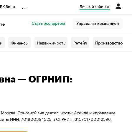
...
БК Вино
Личный кабинет
Стать экспертом
Управлять компанией
кте
азета
жи
Финансы
Недвижимость
Ретейл
Производство
овна — ОГРНИП:
 Москва. Основной вид деятельности: Аренда и управление
изиты ИНН: 701800394323 и ОГРНИП: 315701700012596.