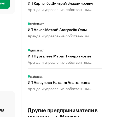
туп
ИП Карпачёв Дмитрий Владимирович
Аренда и управление собственным...
ДЕЙСТВУЕТ
ИП Алиев Матлаб Агагусейн Оглы
Аренда и управление собственным...
ДЕЙСТВУЕТ
ИП Нургалеев Марат Тимерханович
Аренда и управление собственным...
ДЕЙСТВУЕТ
ИП Ащеулова Наталья Анатольевна
Аренда и управление собственным...
ля
«От спорта тело стареет иначе». Как живет глава ко
Другие предприниматели в
создавшей GTA