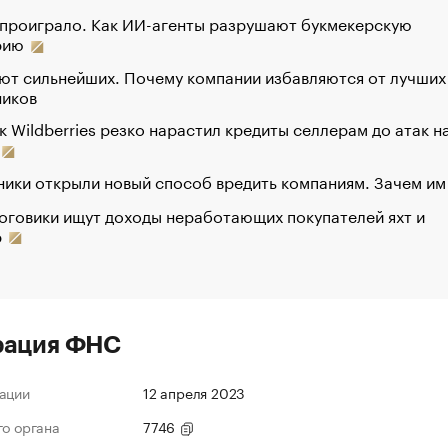
 проиграло. Как ИИ-агенты разрушают букмекерскую
рию
ют сильнейших. Почему компании избавляются от лучших
ников
к Wildberries резко нарастил кредиты селлерам до атак н
ики открыли новый способ вредить компаниям. Зачем им
оговики ищут доходы неработающих покупателей яхт и
р
рация ФНС
ации
12 апреля 2023
го органа
7746