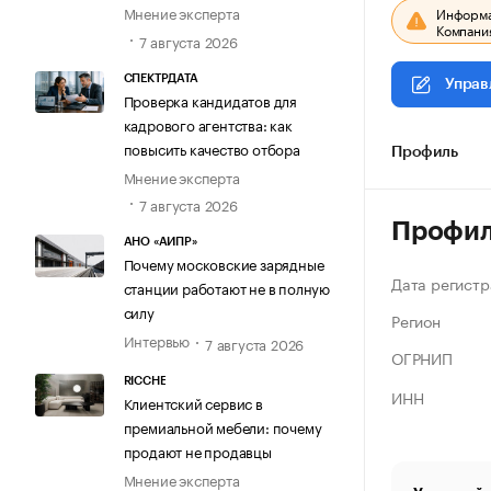
Мнение эксперта
Информац
Компания
7 августа 2026
СПЕКТРДАТА
Управ
Проверка кандидатов для
кадрового агентства: как
повысить качество отбора
Профиль
Мнение эксперта
7 августа 2026
Профи
АНО «АИПР»
Почему московские зарядные
Дата регистр
станции работают не в полную
силу
Регион
Интервью
7 августа 2026
ОГРНИП
RICCHE
ИНН
Клиентский сервис в
премиальной мебели: почему
продают не продавцы
Мнение эксперта