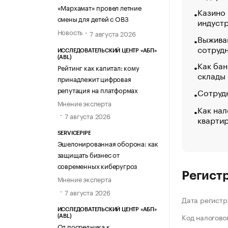
«МАРХАМАТ»
«Мархамат» провел летние
Казино
смены для детей с ОВЗ
индуст
Новость
7 августа 2026
Выжива
сотруд
ИССЛЕДОВАТЕЛЬСКИЙ ЦЕНТР «АБП»
(ABL)
Как бан
Рейтинг как капитал: кому
склады
принадлежит цифровая
репутация на платформах
Сотрудн
Мнение эксперта
Как нал
7 августа 2026
кварти
SERVICEPIPE
Эшелонированная оборона: как
защищать бизнес от
современных киберугроз
Регист
Мнение эксперта
7 августа 2026
Дата регистр
ИССЛЕДОВАТЕЛЬСКИЙ ЦЕНТР «АБП»
Код налогово
(ABL)
От посредника к