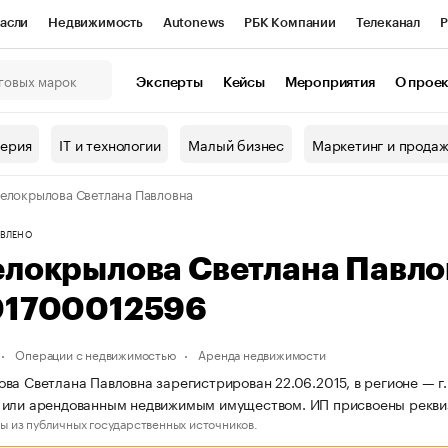
асли
Недвижимость
Autonews
РБК Компании
Телеканал
Р
К Курсы
РБК Life
Тренды
Визионеры
Национальные проекты
Эксперты
Кейсы
Мероприятия
О прое
онный клуб
Исследования
Кредитные рейтинги
Франшизы
Г
терия
IT и технологии
Малый бизнес
Маркетинг и прода
Проверка контрагентов
Политика
Экономика
Бизнес
елокрылова Светлана Павловна
ы
ВЛЕНО
елокрылова Светлана Павл
01700012596
Операции с недвижимостью
Аренда недвижимости
ва Светлана Павловна зарегистрирован 22.06.2015, в регионе — г.
 или арендованным недвижимым имуществом. ИП присвоены рекв
ы из публичных государственных источников.