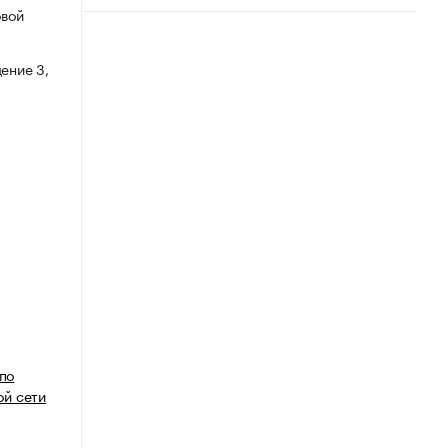
овой
ение 3,
 по
й сети