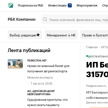
Подписка на РБК
Инвестиции
Мероприятия
Отр
Спорт
Школа управления РБК
РБК Образование
РБ
РБК Компании
Город
Стиль
Крипто
РБК Бизнес-среда
Дискусси
Выбор редакции
Менеджмент и HR
Право и бухгал
Спецпроекты СПб
Конференции СПб
Спецпроекты
Главная
ИП Б
Технологии и медиа
Финансы
Рынок наличной валют
Лента публикаций
ДЕЙСТВУЕТ
ОБНО
ПОВЕСТОК.НЕТ
ИП Б
Нужен ли военный билет для
получения загранпаспорта
3157
Мнение эксперта
7 августа 2026
Недвижимость
ИП Белокрыло
АО «ДЕЛОВОЙ ЦЕНТР
НЕЙРОХИРУРГИИ»
собственным
Судорожные приступы: что
Данные получен
нужно знать пациенту