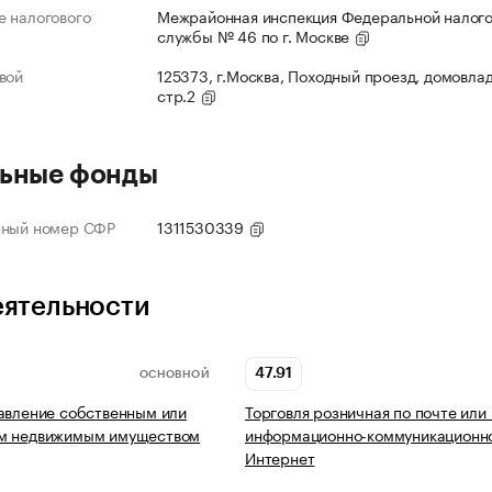
 налогового
Межрайонная инспекция Федеральной налог
службы № 46 по г. Москве
вой
125373, г.Москва, Походный проезд, домовлад
стр.2
ьные фонды
нный номер СФР
1311530339
еятельности
47.91
ОСНОВНОЙ
авление собственным или
Торговля розничная по почте или
м недвижимым имуществом
информационно-коммуникационно
Интернет