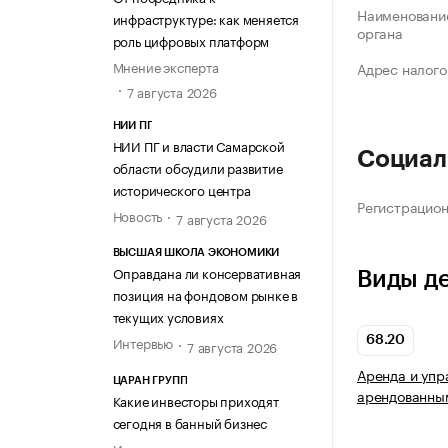
Наименование
инфраструктуре: как меняется
органа
роль цифровых платформ
Мнение эксперта
Адрес налого
7 августа 2026
НИИ ПГ
НИИ ПГ и власти Самарской
Социал
области обсудили развитие
исторического центра
Регистрацио
Новость
7 августа 2026
ВЫСШАЯ ШКОЛА ЭКОНОМИКИ
Оправдана ли консервативная
Виды д
позиция на фондовом рынке в
текущих условиях
Интервью
68.20
7 августа 2026
Аренда и упр
ЦАРАН ГРУПП
арендованны
Какие инвесторы приходят
сегодня в банный бизнес
Интервью