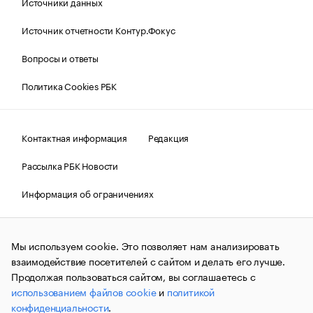
Источники данных
Источник отчетности Контур.Фокус
Вопросы и ответы
Политика Cookies РБК
Контактная информация
Редакция
Рассылка РБК Новости
Информация об ограничениях
Правовая информация
О соблюдении авторских прав
Мы используем cookie. Это позволяет нам анализировать
© АО «РОСБИЗНЕСКОНСАЛТИНГ»,
1995–2026.
Сообщения
и материалы информационного агентства «РБК»
взаимодействие посетителей с сайтом и делать его лучше.
(зарегистрировано Федеральной службой по надзору в сфере
Продолжая пользоваться сайтом, вы соглашаетесь с
связи, информационных технологий и массовых
использованием файлов cookie
и
политикой
коммуникаций (Роскомнадзор) 09.12.2015 за номером ИА
№ФС77-63848) сопровождаются пометкой «РБК». Отдельные
конфиденциальности
.