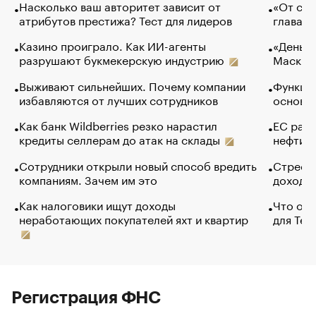
Насколько ваш авторитет зависит от
«От спо
атрибутов престижа? Тест для лидеров
глава к
Казино проиграло. Как ИИ-агенты
«Деньги
разрушают букмекерскую индустрию
Маск в 
Выживают сильнейших. Почему компании
Функции
избавляются от лучших сотрудников
основ э
Как банк Wildberries резко нарастил
ЕС раз
кредиты селлерам до атак на склады
нефти —
Сотрудники открыли новый способ вредить
Стресс 
компаниям. Зачем им это
доходов
Как налоговики ищут доходы
Что обв
неработающих покупателей яхт и квартир
для Tel
Регистрация ФНС