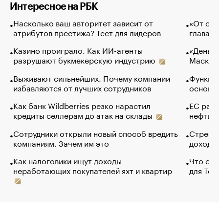
Интересное на РБК
Насколько ваш авторитет зависит от
«От спо
атрибутов престижа? Тест для лидеров
глава к
Казино проиграло. Как ИИ-агенты
«Деньги
разрушают букмекерскую индустрию
Маск в 
Выживают сильнейших. Почему компании
Функции
избавляются от лучших сотрудников
основ э
Как банк Wildberries резко нарастил
ЕС раз
кредиты селлерам до атак на склады
нефти —
Сотрудники открыли новый способ вредить
Стресс 
компаниям. Зачем им это
доходов
Как налоговики ищут доходы
Что обв
неработающих покупателей яхт и квартир
для Tel