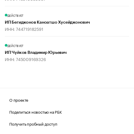
ДЕЙСТВУЕТ
ИП Бегиджонов Каноатшо Хусейджонович
ИНН: 744719182591
ДЕЙСТВУЕТ
ИП Чуйков Владимир Юрьевич
ИНН: 745009169326
О проекте
Поделиться новостью на РБК
Получить пробный доступ