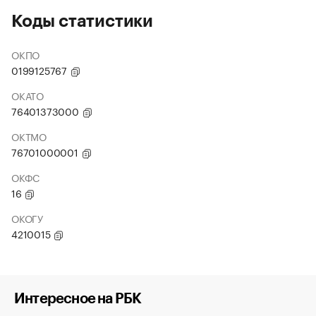
Коды статистики
ОКПО
0199125767
ОКАТО
76401373000
ОКТМО
76701000001
ОКФС
16
ОКОГУ
4210015
Интересное на РБК