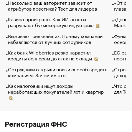
Насколько ваш авторитет зависит от
«От спо
атрибутов престижа? Тест для лидеров
глава к
Казино проиграло. Как ИИ-агенты
«Деньги
разрушают букмекерскую индустрию
Маск в 
Выживают сильнейших. Почему компании
Функции
избавляются от лучших сотрудников
основ э
Как банк Wildberries резко нарастил
ЕС раз
кредиты селлерам до атак на склады
нефти —
Сотрудники открыли новый способ вредить
Стресс 
компаниям. Зачем им это
доходов
Как налоговики ищут доходы
Что обв
неработающих покупателей яхт и квартир
для Tel
Регистрация ФНС