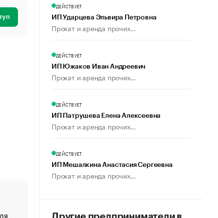
ДЕЙСТВУЕТ
туп
ИП Ударцева Эльвира Петровна
Прокат и аренда прочих...
ДЕЙСТВУЕТ
ИП Южаков Иван Андреевич
Прокат и аренда прочих...
ДЕЙСТВУЕТ
ИП Патрушева Елена Алексеевна
Прокат и аренда прочих...
ДЕЙСТВУЕТ
ИП Мешалкина Анастасия Сергеевна
Прокат и аренда прочих...
ля
«От спорта тело стареет иначе». Как живет глава ко
Другие предприниматели в