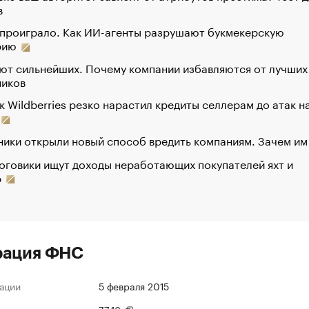
в
 проиграло. Как ИИ-агенты разрушают букмекерскую
рию
ют сильнейших. Почему компании избавляются от лучших
ников
к Wildberries резко нарастил кредиты селлерам до атак н
ики открыли новый способ вредить компаниям. Зачем им
оговики ищут доходы неработающих покупателей яхт и
р
рация ФНС
ации
5 февраля 2015