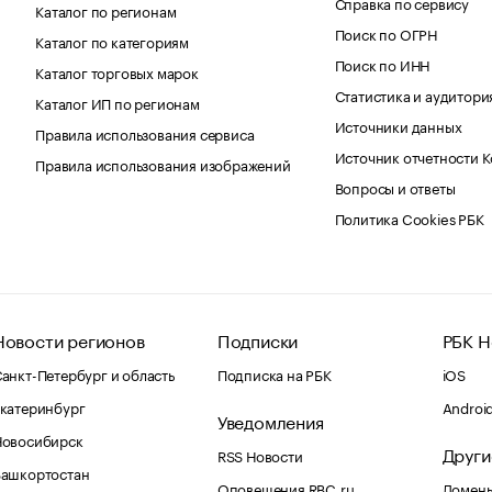
Справка по сервису
Каталог по регионам
Поиск по ОГРН
Каталог по категориям
Поиск по ИНН
Каталог торговых марок
Статистика и аудитори
Каталог ИП по регионам
Источники данных
Правила использования сервиса
Источник отчетности 
Правила использования изображений
Вопросы и ответы
Политика Cookies РБК
Новости регионов
Подписки
РБК Н
анкт-Петербург и область
Подписка на РБК
iOS
катеринбург
Androi
Уведомления
Новосибирск
Други
RSS Новости
Башкортостан
Оповещения RBC.ru
Домены