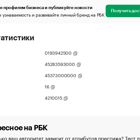
е профилем бизнеса и публикуйте новости
Получить дос
 узнаваемость и развивайте личный бренд на РБК
татистики
0193942500
45283593000
45373000000
16
4210015
есное на РБК
ко ваш авторитет зависит от атрибутов престижа? Тест д