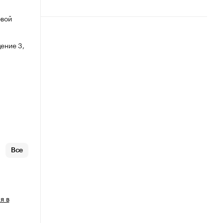
овой
ение 3,
Все
я в