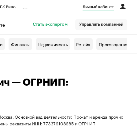
...
БК Вино
Личный кабинет
Стать экспертом
Управлять компанией
кте
азета
жи
Финансы
Недвижимость
Ретейл
Производство
вич — ОГРНИП:
Москва. Основной вид деятельности: Прокат и аренда прочих
воены реквизиты ИНН: 773376108685 и ОГРНИП: