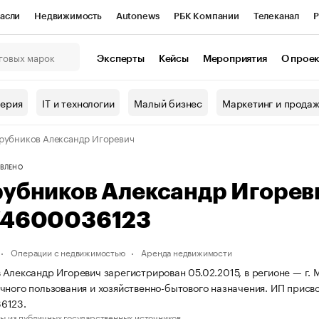
асли
Недвижимость
Autonews
РБК Компании
Телеканал
Р
К Курсы
РБК Life
Тренды
Визионеры
Национальные проекты
Эксперты
Кейсы
Мероприятия
О прое
онный клуб
Исследования
Кредитные рейтинги
Франшизы
Г
терия
IT и технологии
Малый бизнес
Маркетинг и прода
Проверка контрагентов
Политика
Экономика
Бизнес
рубников Александр Игоревич
ы
ВЛЕНО
рубников Александр Игоре
74600036123
Операции с недвижимостью
Аренда недвижимости
 Александр Игоревич зарегистрирован 05.02.2015, в регионе — г. 
чного пользования и хозяйственно-бытового назначения. ИП прис
6123.
ы из публичных государственных источников.