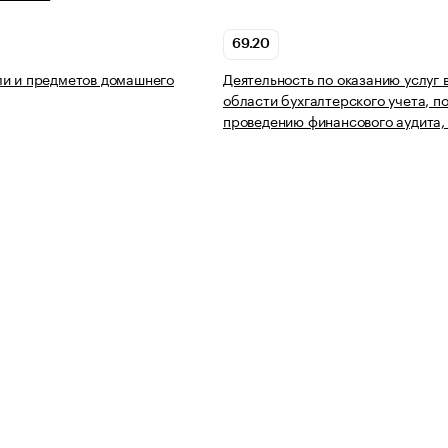
69.20
и и предметов домашнего
Деятельность по оказанию услуг 
области бухгалтерского учета, п
проведению финансового аудита,