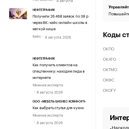
Управляйт
НЕФТЕТРАФИК
Повышайте
Получили 26 468 заявок по 38 р
через ВК: кейс онлайн-школы в
мягкой нише
Коды с
Кейс
8 августа 2026
ОКПО
ОКАТО
НЕФТЕТРАФИК
Как получить клиентов на
ОКТМО
спецтехнику: находим лиды в
интернете
ОКФС
Мнение эксперта
ОКОГУ
8 августа 2026
ООО «МЕБЕЛЬ БИЗНЕС КОМФОРТ»
Как выбрать стулья для кухни
Мнение эксперта
Интер
8 августа 2026
Насколь