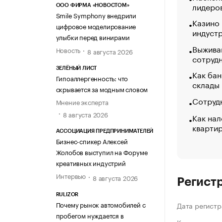
лидеро
ООО ФИРМА «НОВОСТОМ»
Smile Symphony внедрили
Казино
цифровое моделирование
индуст
улыбки перед винирами
Выжива
Новость
8 августа 2026
сотруд
ЗЕЛЁНЫЙ ЛИСТ
Как бан
Гипоаллергенность: что
склады
скрывается за модным словом
Сотрудн
Мнение эксперта
8 августа 2026
Как нал
кварти
АССОЦИАЦИЯ ПРЕДПРИНИМАТЕЛЕЙ
Бизнес-спикер Алексей
Жолобов выступил на Форуме
креативных индустрий
Интервью
8 августа 2026
Регист
RULIZOR
Почему рынок автомобилей с
Дата регистр
пробегом нуждается в