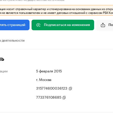
ия носит справочный характер и сгенерирована на основании данных из откр
 не является пользователем и не имеет деловых отношений с сервисом РБК Ко
Подписаться на изменения
По
лять страницей
 деятельности
ль
ации
5 февраля 2015
г. Москва
315774600036123
773376108685