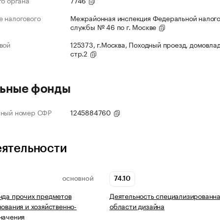
го органа
7746
 налогового
Межрайонная инспекция Федеральной налог
службы № 46 по г. Москве
вой
125373, г.Москва, Походный проезд, домовлад
стр.2
ьные фонды
нный номер СФР
1245884760
еятельности
74.10
ОСНОВНОЙ
нда прочих предметов
Деятельность специализированна
зования и хозяйственно-
области дизайна
начения