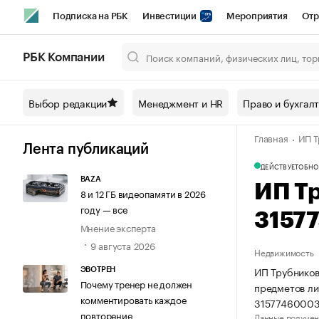
Подписка на РБК
Инвестиции
Мероприятия
Отр
Спорт
Школа управления РБК
РБК Образование
РБ
РБК Компании
Город
Стиль
Крипто
РБК Бизнес-среда
Дискусси
Выбор редакции
Менеджмент и HR
Право и бухгал
Спецпроекты СПб
Конференции СПб
Спецпроекты
Главная
ИП Т
Технологии и медиа
Финансы
Рынок наличной валют
Лента публикаций
ДЕЙСТВУЕТ
ОБНО
BAZA
ИП Т
8 и 12 ГБ видеопамяти в 2026
году — все
3157
Мнение эксперта
9 августа 2026
Недвижимость
ИП Трубников
ЭВОТРЕН
Почему тренер не должен
предметов ли
комментировать каждое
31577460003
повторение
Данные получен