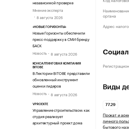
Код налогово
независимой проверке
Мнение эксперта
Наименование
органа
8 августа 2026
Адрес налого
«НОВЫЕ ГОРИЗОНТЫ»
Новые Горизонты обеспечили
пресс-поддержку в СМИ бренду
БАСК
Социал
Новость
8 августа 2026
КОНСАЛТИНГОВАЯ КОМПАНИЯ
Регистрацио
BITOBE
В Лектории BITOBE представили
обновленный инструмент
оценки лидеров
Виды д
Новость
8 августа 2026
VPROEKTE
77.29
Управление строительством: как
Прокат и аре
студия реализует
личного поль
архитектурный проект дома
бытового наз