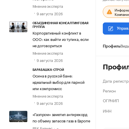
Мнение эксперта
Информац
9 августа 2026
Компания
ОБЪЕДИНЕННАЯ КОНСАЛТИНГОВАЯ
ГРУППА
Управ
Корпоративный конфликт в
ООО: как выйти из тупика, если
не договориться
Профиль
Виды
Мнение эксперта
9 августа 2026
Профи
БАРАБАШКА-СТРОЙ
Осина в русской бане:
Дата регистр
идеальный выбор для парной
или компромисс
Регион
Мнение эксперта
ОГРНИП
9 августа 2026
ИНН
«Газпром» заметил антирекорд
по объему запасов газа в Европе
РБК Бизнес
8 августа