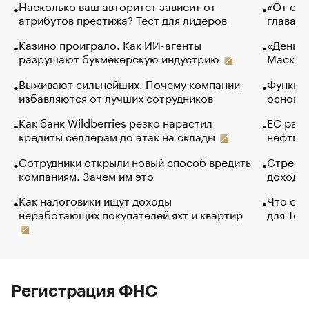
Насколько ваш авторитет зависит от
«От спо
атрибутов престижа? Тест для лидеров
глава к
Казино проиграло. Как ИИ-агенты
«Деньги
разрушают букмекерскую индустрию
Маск в 
Выживают сильнейших. Почему компании
Функции
избавляются от лучших сотрудников
основ э
Как банк Wildberries резко нарастил
ЕС раз
кредиты селлерам до атак на склады
нефти —
Сотрудники открыли новый способ вредить
Стресс 
компаниям. Зачем им это
доходов
Как налоговики ищут доходы
Что обв
неработающих покупателей яхт и квартир
для Tel
Регистрация ФНС