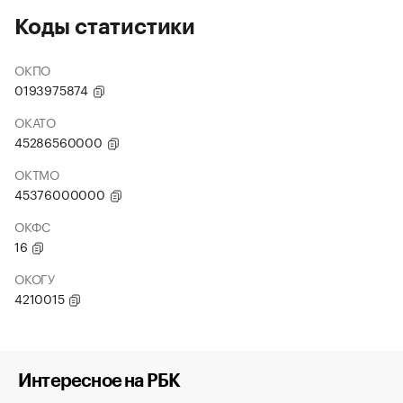
Коды статистики
ОКПО
0193975874
ОКАТО
45286560000
ОКТМО
45376000000
ОКФС
16
ОКОГУ
4210015
Интересное на РБК