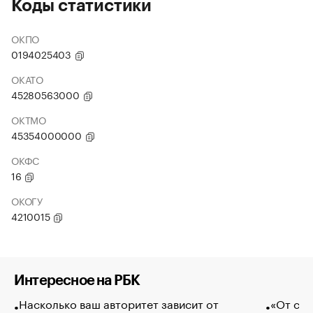
Коды статистики
ОКПО
0194025403
ОКАТО
45280563000
ОКТМО
45354000000
ОКФС
16
ОКОГУ
4210015
Интересное на РБК
Насколько ваш авторитет зависит от
«От спо