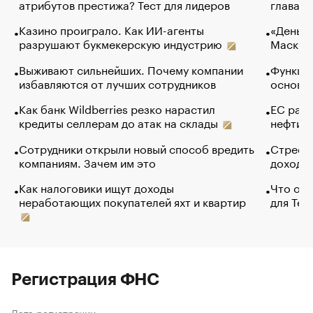
атрибутов престижа? Тест для лидеров
глава к
Казино проиграло. Как ИИ-агенты
«Деньги
разрушают букмекерскую индустрию
Маск в 
Выживают сильнейших. Почему компании
Функции
избавляются от лучших сотрудников
основ э
Как банк Wildberries резко нарастил
ЕС раз
кредиты селлерам до атак на склады
нефти —
Сотрудники открыли новый способ вредить
Стресс 
компаниям. Зачем им это
доходов
Как налоговики ищут доходы
Что обв
неработающих покупателей яхт и квартир
для Tel
Регистрация ФНС
Дата регистрации