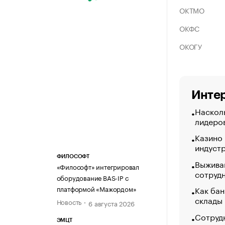
ОКТМО
ОКФС
ОКОГУ
Интер
Насколь
лидеро
Казино
индуст
ФИЛОСОФТ
Выжива
«Философт» интегрировал
сотруд
оборудование BAS-IP с
Как бан
платформой «Мажордом»
склады
Новость
6 августа 2026
Сотрудн
ЭМЦТ