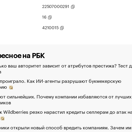
22507000291
16
4210015
есное на РБК
ко ваш авторитет зависит от атрибутов престижа? Тест д
в
 проиграло. Как ИИ-агенты разрушают букмекерскую
рию
ют сильнейших. Почему компании избавляются от лучших
ников
к Wildberries резко нарастил кредиты селлерам до атак н
ики открыли новый способ вредить компаниям. Зачем им