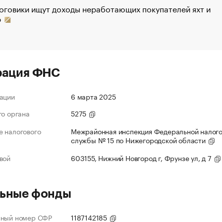
оговики ищут доходы неработающих покупателей яхт и
р
рация ФНС
ации
6 марта 2025
го органа
5275
 налогового
Межрайонная инспекция Федеральной налог
службы № 15 по Нижегородской области
вой
603155, Нижний Новгород г, Фрунзе ул, д 7
ьные фонды
нный номер СФР
1187142185