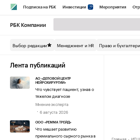
Подписка на РБК
Инвестиции
Мероприятия
Отр
Спорт
Школа управления РБК
РБК Образование
РБ
РБК Компании
Стиль
Крипто
РБК Бизнес-среда
Дискуссионный кл
Выбор редакции
Менеджмент и HR
Право и бухгалтер
Спецпроекты СПб
Конференции СПб
Спецпроекты
Технологии и медиа
Финансы
Рынок наличной валют
Лента публикаций
АО «ДЕЛОВОЙ ЦЕНТР
НЕЙРОХИРУРГИИ»
Что чувствует пациент, узнав о
тяжелом диагнозе
Мнение эксперта
6 августа 2026
ООО «РЕММА ТРЕЙД»
Что мешает развитию
премиального сырного рынка в
Главная
ИП Ш