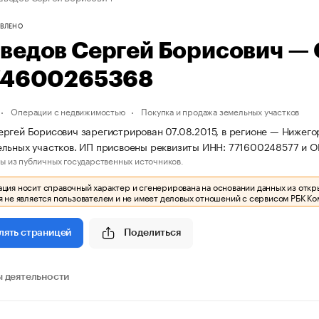
ВЛЕНО
ведов Сергей Борисович —
74600265368
Операции с недвижимостью
Покупка и продажа земельных участков
ргей Борисович зарегистрирован 07.08.2015, в регионе — Нижегор
льных участков. ИП присвоены реквизиты ИНН: 771600248577 и 
ы из публичных государственных источников.
ия носит справочный характер и сгенерирована на основании данных из откр
 не является пользователем и не имеет деловых отношений с сервисом РБК Ко
Поделиться
лять страницей
 деятельности