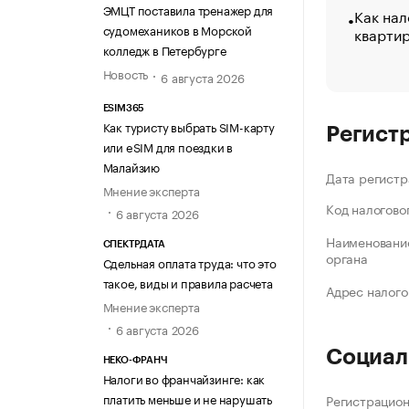
ЭМЦТ поставила тренажер для
Как нал
судомехаников в Морской
кварти
колледж в Петербурге
Новость
6 августа 2026
ESIM365
Как туристу выбрать SIM-карту
Регист
или eSIM для поездки в
Малайзию
Дата регистр
Мнение эксперта
Код налогово
6 августа 2026
Наименование
СПЕКТРДАТА
органа
Сдельная оплата труда: что это
такое, виды и правила расчета
Адрес налого
Мнение эксперта
6 августа 2026
Социал
НЕКО-ФРАНЧ
Налоги во франчайзинге: как
платить меньше и не нарушать
Регистрацио