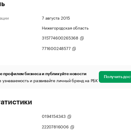
ль
ации
7 августа 2015
Нижегородская область
315774600265368
771600248577
е профилем бизнеса и публикуйте новости
Получить дос
 узнаваемость и развивайте личный бренд на РБК
татистики
0194154343
22207816006