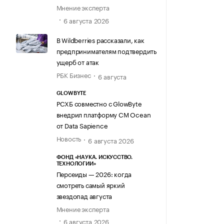
Мнение эксперта
6 августа 2026
В Wildberries рассказали, как
предпринимателям подтвердить
ущерб от атак
РБК Бизнес
6 августа
GLOWBYTE
РСХБ совместно с GlowByte
внедрил платформу CM Ocean
от Data Sapience
Новость
6 августа 2026
ФОНД «НАУКА. ИСКУССТВО.
ТЕХНОЛОГИИ»
Персеиды — 2026: когда
смотреть самый яркий
звездопад августа
Мнение эксперта
6 августа 2026