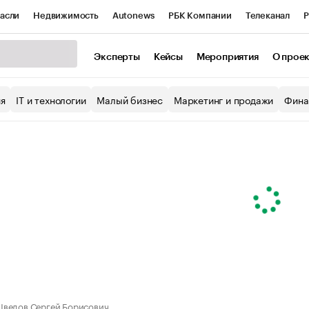
асли
Недвижимость
Autonews
РБК Компании
Телеканал
Р
К Курсы
РБК Life
Тренды
Визионеры
Национальные проекты
Эксперты
Кейсы
Мероприятия
О прое
уб
Исследования
Кредитные рейтинги
Франшизы
Газета
ия
IT и технологии
Малый бизнес
Маркетинг и продажи
Фина
Проверка контрагентов
Политика
Экономика
Бизнес
ы
ведов Сергей Борисович