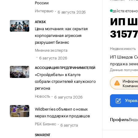
России
Интервью
6 августа 2026
ДЕЙСТВУЕТ
ОБНО
ИП Ш
АПКБК
Цена молчания: как скрытая
3157
корпоративная агрессия
разрушает бизнес
Недвижимость
Мнение эксперта
ИП Шведов Се
6 августа 2026
продажа земе
Данные получен
АССОЦИАЦИЯ ПРЕДПРИНИМАТЕЛЕЙ
«Стройдебаты» в Калуге
Информац
собрали строителей калужского
Компания
региона
Новость
6 августа 2026
Управ
Wildberries объявил о новых
мерах поддержки продавцов
Профиль
Виды
РБК Бизнес
6 августа
SMARENT