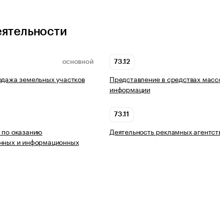
еятельности
73.12
ОСНОВНОЙ
одажа земельных участков
Представление в средствах масс
информации
73.11
 по оказанию
Деятельность рекламных агентст
онных и информационных