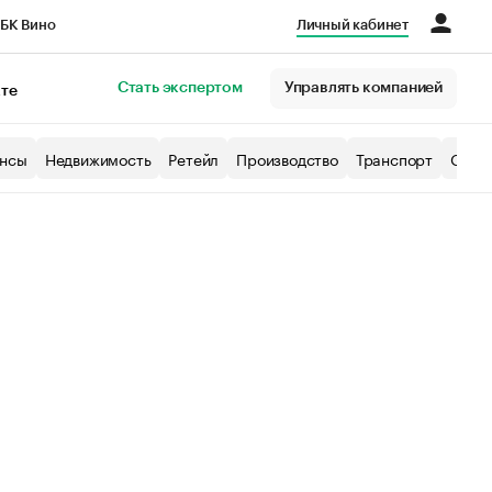
БК Вино
Личный кабинет
Город
Стать экспертом
Управлять компанией
кте
нсы
Недвижимость
Ретейл
Производство
Транспорт
Образ