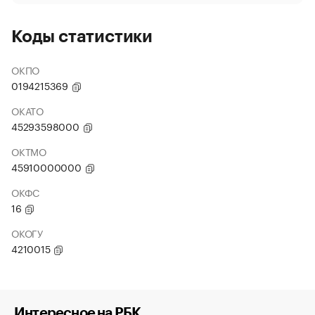
Коды статистики
ОКПО
0194215369
ОКАТО
45293598000
ОКТМО
45910000000
ОКФС
16
ОКОГУ
4210015
Интересное на РБК