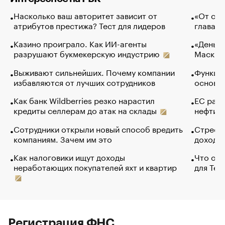
Насколько ваш авторитет зависит от
«От спо
атрибутов престижа? Тест для лидеров
глава к
Казино проиграло. Как ИИ-агенты
«Деньги
разрушают букмекерскую индустрию
Маск в 
Выживают сильнейших. Почему компании
Функции
избавляются от лучших сотрудников
основ э
Как банк Wildberries резко нарастил
ЕС раз
кредиты селлерам до атак на склады
нефти —
Сотрудники открыли новый способ вредить
Стресс 
компаниям. Зачем им это
доходов
Как налоговики ищут доходы
Что обв
неработающих покупателей яхт и квартир
для Tel
Регистрация ФНС