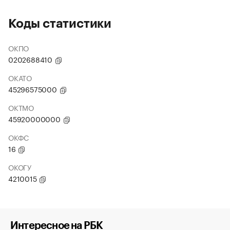
Коды статистики
ОКПО
0202688410
ОКАТО
45296575000
ОКТМО
45920000000
ОКФС
16
ОКОГУ
4210015
Интересное на РБК