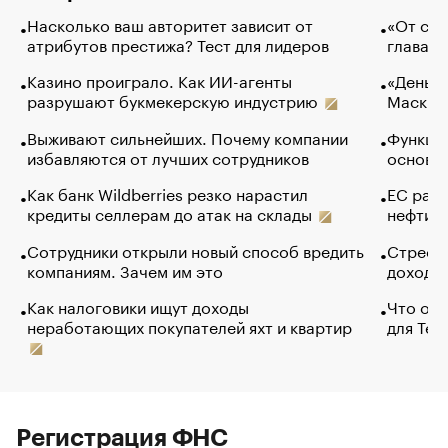
Насколько ваш авторитет зависит от
«От спо
атрибутов престижа? Тест для лидеров
глава к
Казино проиграло. Как ИИ-агенты
«Деньги
разрушают букмекерскую индустрию
Маск в 
Выживают сильнейших. Почему компании
Функции
избавляются от лучших сотрудников
основ э
Как банк Wildberries резко нарастил
ЕС раз
кредиты селлерам до атак на склады
нефти —
Сотрудники открыли новый способ вредить
Стресс 
компаниям. Зачем им это
доходов
Как налоговики ищут доходы
Что обв
неработающих покупателей яхт и квартир
для Tel
Регистрация ФНС