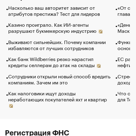
Насколько ваш авторитет зависит от
«От спо
атрибутов престижа? Тест для лидеров
глава к
Казино проиграло. Как ИИ-агенты
«Деньги
разрушают букмекерскую индустрию
Маск в 
Выживают сильнейших. Почему компании
Функции
избавляются от лучших сотрудников
основ э
Как банк Wildberries резко нарастил
ЕС раз
кредиты селлерам до атак на склады
нефти —
Сотрудники открыли новый способ вредить
Стресс 
компаниям. Зачем им это
доходов
Как налоговики ищут доходы
Что обв
неработающих покупателей яхт и квартир
для Tel
Регистрация ФНС