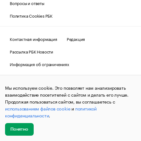
Вопросы и ответы
Политика Cookies РБК
Контактная информация
Редакция
Рассылка РБК Новости
Информация об ограничениях
Правовая информация
О соблюдении авторских прав
Мы используем cookie. Это позволяет нам анализировать
© АО «РОСБИЗНЕСКОНСАЛТИНГ»,
1995–2026.
Сообщения
и материалы информационного агентства «РБК»
взаимодействие посетителей с сайтом и делать его лучше.
(зарегистрировано Федеральной службой по надзору в сфере
Продолжая пользоваться сайтом, вы соглашаетесь с
связи, информационных технологий и массовых
использованием файлов cookie
и
политикой
коммуникаций (Роскомнадзор) 09.12.2015 за номером ИА
№ФС77-63848) сопровождаются пометкой «РБК». Отдельные
конфиденциальности
.
публикации могут содержать информацию,
не предназначенную для пользователей
до 18 лет.
companycardsfeedback@rbc.ru
Понятно
Добавить
Главное
Эксперты
Кейсы
Мероприятия