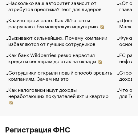
Насколько ваш авторитет зависит от
«От спо
атрибутов престижа? Тест для лидеров
глава к
Казино проиграло. Как ИИ-агенты
«Деньги
разрушают букмекерскую индустрию
Маск в 
Выживают сильнейших. Почему компании
Функции
избавляются от лучших сотрудников
основ э
Как банк Wildberries резко нарастил
ЕС раз
кредиты селлерам до атак на склады
нефти —
Сотрудники открыли новый способ вредить
Стресс 
компаниям. Зачем им это
доходов
Как налоговики ищут доходы
Что обв
неработающих покупателей яхт и квартир
для Tel
Регистрация ФНС