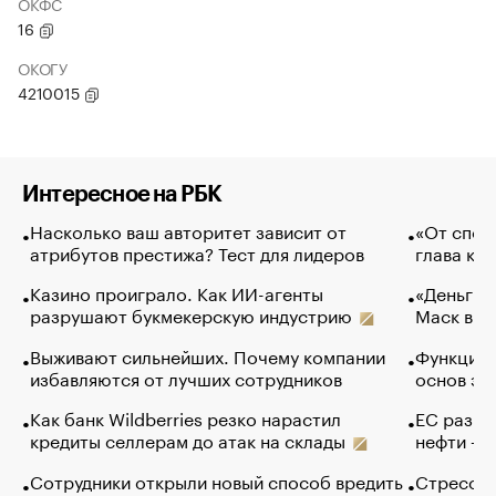
ОКФС
16
ОКОГУ
4210015
Интересное на РБК
Насколько ваш авторитет зависит от
«От спор
атрибутов престижа? Тест для лидеров
глава ко
Казино проиграло. Как ИИ-агенты
«Деньги б
разрушают букмекерскую индустрию
Маск в и
Выживают сильнейших. Почему компании
Функции 
избавляются от лучших сотрудников
основ эф
Как банк Wildberries резко нарастил
ЕС разре
кредиты селлерам до атак на склады
нефти — 
Сотрудники открыли новый способ вредить
Стресс о