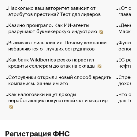
Насколько ваш авторитет зависит от
«От спо
атрибутов престижа? Тест для лидеров
глава к
Казино проиграло. Как ИИ-агенты
«Деньги
разрушают букмекерскую индустрию
Маск в 
Выживают сильнейших. Почему компании
Функции
избавляются от лучших сотрудников
основ э
Как банк Wildberries резко нарастил
ЕС раз
кредиты селлерам до атак на склады
нефти —
Сотрудники открыли новый способ вредить
Стресс 
компаниям. Зачем им это
доходов
Как налоговики ищут доходы
Что обв
неработающих покупателей яхт и квартир
для Tel
Регистрация ФНС