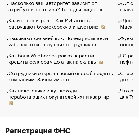
Насколько ваш авторитет зависит от
«От спо
атрибутов престижа? Тест для лидеров
глава к
Казино проиграло. Как ИИ-агенты
«Деньги
разрушают букмекерскую индустрию
Маск в 
Выживают сильнейших. Почему компании
Функции
избавляются от лучших сотрудников
основ э
Как банк Wildberries резко нарастил
ЕС раз
кредиты селлерам до атак на склады
нефти —
Сотрудники открыли новый способ вредить
Стресс 
компаниям. Зачем им это
доходов
Как налоговики ищут доходы
Что обв
неработающих покупателей яхт и квартир
для Tel
Регистрация ФНС