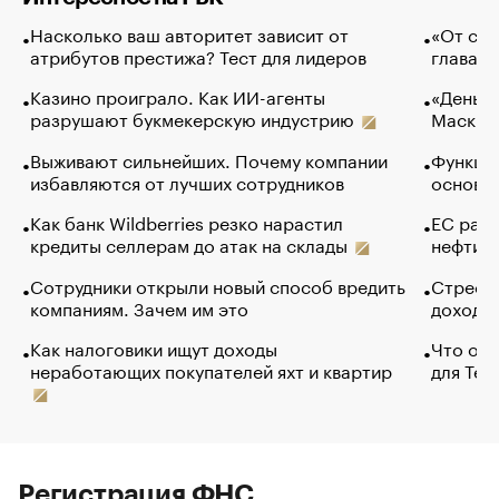
Насколько ваш авторитет зависит от
«От спо
атрибутов престижа? Тест для лидеров
глава к
Казино проиграло. Как ИИ-агенты
«Деньги
разрушают букмекерскую индустрию
Маск в 
Выживают сильнейших. Почему компании
Функции
избавляются от лучших сотрудников
основ э
Как банк Wildberries резко нарастил
ЕС раз
кредиты селлерам до атак на склады
нефти —
Сотрудники открыли новый способ вредить
Стресс 
компаниям. Зачем им это
доходов
Как налоговики ищут доходы
Что обв
неработающих покупателей яхт и квартир
для Tel
Регистрация ФНС