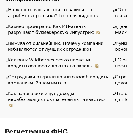
Насколько ваш авторитет зависит от
«От спо
атрибутов престижа? Тест для лидеров
глава к
Казино проиграло. Как ИИ-агенты
«Деньги
разрушают букмекерскую индустрию
Маск в 
Выживают сильнейших. Почему компании
Функции
избавляются от лучших сотрудников
основ э
Как банк Wildberries резко нарастил
ЕС раз
кредиты селлерам до атак на склады
нефти —
Сотрудники открыли новый способ вредить
Стресс 
компаниям. Зачем им это
доходов
Как налоговики ищут доходы
Что обв
неработающих покупателей яхт и квартир
для Tel
Регистрация ФНС