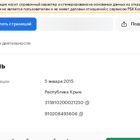
ия носит справочный характер и сгенерирована на основании данных из откр
 не является пользователем и не имеет деловых отношений с сервисом РБК Ко
Под
лять страницей
 деятельности
ль
ации
5 января 2015
Республика Крым
315910200021230
910208493606