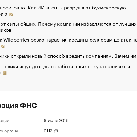
 проиграло. Как ИИ-агенты разрушают букмекерскую
рию
ют сильнейших. Почему компании избавляются от лучших
ников
к Wildberries резко нарастил кредиты селлерам до атак н
ики открыли новый способ вредить компаниям. Зачем им
оговики ищут доходы неработающих покупателей яхт и
р
рация ФНС
ации
9 июня 2018
го органа
9112