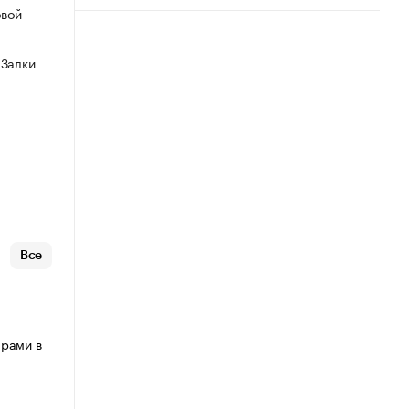
овой
 Залки
Все
арами в