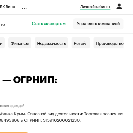
...
БК Вино
Личный кабинет
Стать экспертом
Управлять компанией
кте
азета
жи
Финансы
Недвижимость
Ретейл
Производство
а — ОГРНИП:
рговля одеждой
ублика Крым. Основной вид деятельности: Торговля розничная
208493606 и ОГРНИП: 315910200021230.