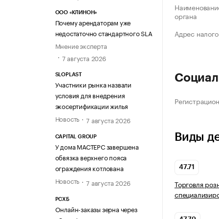
Наименование
ООО «КЛИНОН»
органа
Почему арендаторам уже
недостаточно стандартного SLA
Адрес налого
Мнение эксперта
7 августа 2026
SLOPLAST
Социал
Участники рынка назвали
условия для внедрения
Регистрацио
экосертификации жилья
Новость
7 августа 2026
Виды д
CAPITAL GROUP
У дома МАСТЕРС завершена
обвязка верхнего пояса
ограждения котлована
47.71
Новость
7 августа 2026
Торговля роз
специализир
РСХБ
Онлайн-заказы зерна через