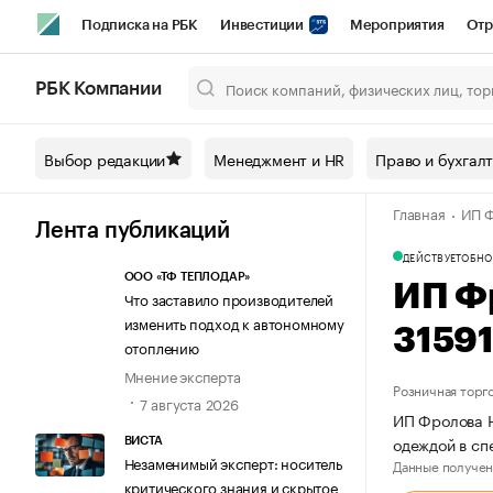
Подписка на РБК
Инвестиции
Мероприятия
Отр
Спорт
Школа управления РБК
РБК Образование
РБ
РБК Компании
Город
Стиль
Крипто
РБК Бизнес-среда
Дискусси
Выбор редакции
Менеджмент и HR
Право и бухгал
Спецпроекты СПб
Конференции СПб
Спецпроекты
Главная
ИП Ф
Технологии и медиа
Финансы
Рынок наличной валют
Лента публикаций
ДЕЙСТВУЕТ
ОБНО
ООО «ТФ ТЕПЛОДАР»
ИП Ф
Что заставило производителей
изменить подход к автономному
3159
отоплению
Мнение эксперта
Розничная торг
7 августа 2026
ИП Фролова Н
одеждой в сп
ВИСТА
Незаменимый эксперт: носитель
Данные получен
критического знания и скрытое