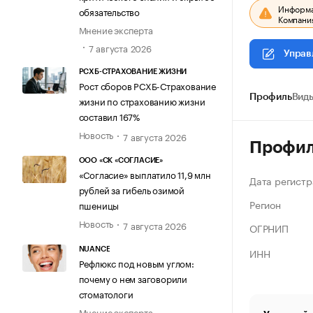
Информац
обязательство
Компания
Мнение эксперта
7 августа 2026
Управ
РСХБ-СТРАХОВАНИЕ ЖИЗНИ
Рост сборов РСХБ-Страхование
Профиль
Виды
жизни по страхованию жизни
составил 167%
Новость
7 августа 2026
Профи
ООО «СК «СОГЛАСИЕ»
«Согласие» выплатило 11,9 млн
Дата регистр
рублей за гибель озимой
Регион
пшеницы
Новость
7 августа 2026
ОГРНИП
ИНН
NUANCE
Рефлюкс под новым углом:
почему о нем заговорили
стоматологи
Мнение эксперта