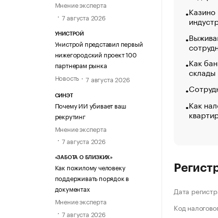
Мнение эксперта
Казино
7 августа 2026
индуст
Выжива
УНИСТРОЙ
Унистрой представил первый
сотруд
нижегородский проект 100
Как бан
партнерам рынка
склады
Новость
7 августа 2026
Сотрудн
СИНЭТ
Как нал
Почему ИИ убивает ваш
кварти
рекрутинг
Мнение эксперта
7 августа 2026
«ЗАБОТА О БЛИЗКИХ»
Как пожилому человеку
Регист
поддерживать порядок в
документах
Дата регистр
Мнение эксперта
Код налогово
7 августа 2026