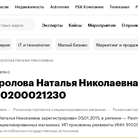
асли
Недвижимость
Autonews
РБК Компании
Телеканал
Р
К Курсы
РБК Life
Тренды
Визионеры
Национальные проекты
Эксперты
Кейсы
Мероприятия
О прое
онный клуб
Исследования
Кредитные рейтинги
Франшизы
Г
терия
IT и технологии
Малый бизнес
Маркетинг и прода
Проверка контрагентов
Политика
Экономика
Бизнес
ролова Наталья Николаевна
ы
ВЛЕНО
ролова Наталья Николаевн
10200021230
овля
Розничная торговля в специализированных магазинах
Розничная то
аталья Николаевна зарегистрирован 05.01.2015, в регионе — Респ
ециализированных магазинах. ИП присвоены реквизиты ИНН: 910
ы из публичных государственных источников.