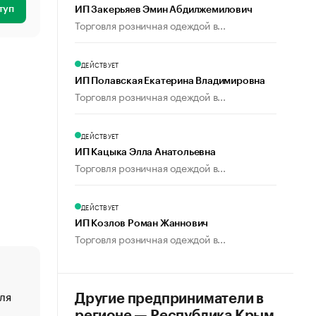
туп
ИП Закерьяев Эмин Абдилжемилович
Торговля розничная одеждой в...
ДЕЙСТВУЕТ
ИП Полавская Екатерина Владимировна
Торговля розничная одеждой в...
ДЕЙСТВУЕТ
ИП Кацыка Элла Анатольевна
Торговля розничная одеждой в...
ДЕЙСТВУЕТ
ИП Козлов Роман Жаннович
Торговля розничная одеждой в...
ля
«От спорта тело стареет иначе». Как живет глава ко
Другие предприниматели в
создавшей GTA