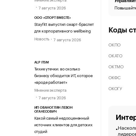
Управляйт
Повышайте
7 августа 2026
ООО «СПОРТ ВМЕСТЕ»
Stayfitt выпустил смарт-браслет
Коды с
для корпоративного wellbeing
Новость
7 августа 2026
ОКПО
ОКАТО
ALP ITSM
ОКТМО
Тихие утечки: во сколько
бизнесу обходится ИТ, которое
ОКФС
«вроде работает»
ОКОГУ
Мнение эксперта
7 августа 2026
ИП ОВАНОГЛЯН ЛЕВОН
ОГАНЕСОВИЧ
Интер
Какой самый недооцененный
источник клиентов для детских
Насколь
студий
лидеро