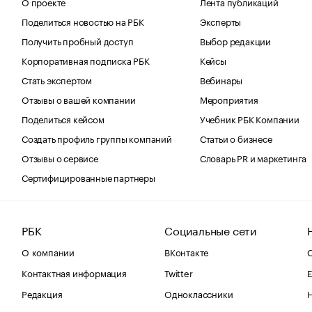
О проекте
Лента публикаций
Поделиться новостью на РБК
Эксперты
Получить пробный доступ
Выбор редакции
Корпоративная подписка РБК
Кейсы
Стать экспертом
Вебинары
Отзывы о вашей компании
Мероприятия
Поделиться кейсом
Учебник РБК Компании
Создать профиль группы компаний
Статьи о бизнесе
Отзывы о сервисе
Словарь PR и маркетинга
Сертифицированные партнеры
РБК
Социальные сети
О компании
ВКонтакте
С
Контактная информация
Twitter
Е
Редакция
Одноклассники