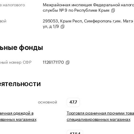
 налогового
Межрайонная инспекция Федеральной налог
службы № 9 по Республике Крым
вой
295053, Крым Респ, Симферополь г,им. Матэ
ул, д 1/9
ьные фонды
нный номер СФР
1126171170
еятельности
47.7
ОСНОВНОЙ
ничная одеждой в
Торговля розничная прочими тов
ованных магазинах
специализированных магазинах