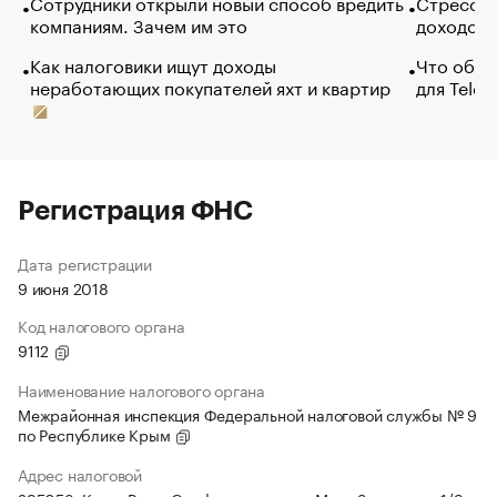
Сотрудники открыли новый способ вредить
Стресс о
компаниям. Зачем им это
доходов 
Как налоговики ищут доходы
Что обви
неработающих покупателей яхт и квартир
для Tele
Регистрация ФНС
Дата регистрации
9 июня 2018
Код налогового органа
9112
Наименование налогового органа
Межрайонная инспекция Федеральной налоговой службы № 9
по Республике Крым
Адрес налоговой