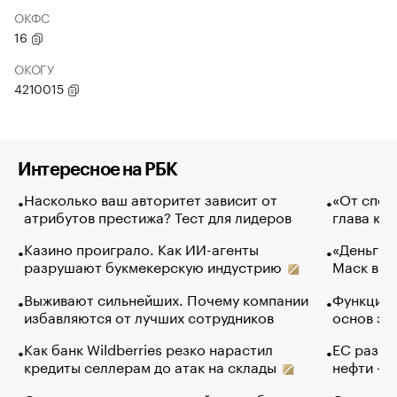
ОКФС
16
ОКОГУ
4210015
Интересное на РБК
Насколько ваш авторитет зависит от
«От спор
атрибутов престижа? Тест для лидеров
глава ко
Казино проиграло. Как ИИ-агенты
«Деньги б
разрушают букмекерскую индустрию
Маск в и
Выживают сильнейших. Почему компании
Функции 
избавляются от лучших сотрудников
основ эф
Как банк Wildberries резко нарастил
ЕС разре
кредиты селлерам до атак на склады
нефти — 