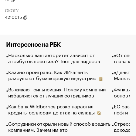
ОКОГУ
4210015
Интересное на РБК
Насколько ваш авторитет зависит от
«От спор
атрибутов престижа? Тест для лидеров
глава ко
Казино проиграло. Как ИИ-агенты
«Деньги б
разрушают букмекерскую индустрию
Маск в и
Выживают сильнейших. Почему компании
Функции 
избавляются от лучших сотрудников
основ эф
Как банк Wildberries резко нарастил
ЕС разре
кредиты селлерам до атак на склады
нефти — 
Сотрудники открыли новый способ вредить
Стресс о
компаниям. Зачем им это
доходов 