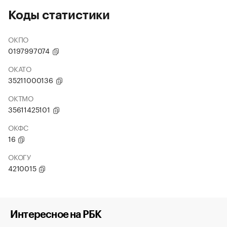
Коды статистики
ОКПО
0197997074
ОКАТО
35211000136
ОКТМО
35611425101
ОКФС
16
ОКОГУ
4210015
Интересное на РБК