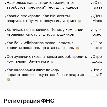
Насколько ваш авторитет зависит от
«От спо
атрибутов престижа? Тест для лидеров
глава к
Казино проиграло. Как ИИ-агенты
«Деньги
разрушают букмекерскую индустрию
Маск в 
Выживают сильнейших. Почему компании
Функции
избавляются от лучших сотрудников
основ э
Как банк Wildberries резко нарастил
ЕС раз
кредиты селлерам до атак на склады
нефти —
Сотрудники открыли новый способ вредить
Стресс 
компаниям. Зачем им это
доходов
Как налоговики ищут доходы
Что обв
неработающих покупателей яхт и квартир
для Tel
Регистрация ФНС