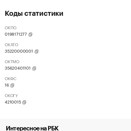
Коды статистики
ОКПО
0198171277
ОКАТО
35220000001
ОКТМО
35620401101
ОКФС
16
ОКОГУ
4210015
Интересное на РБК