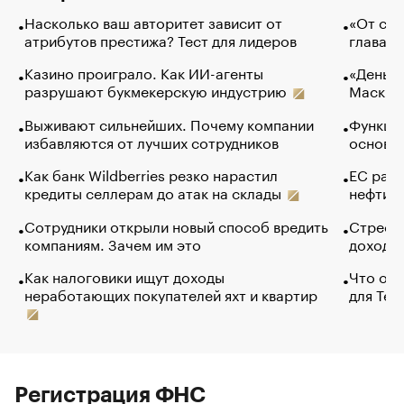
Насколько ваш авторитет зависит от
«От спо
атрибутов престижа? Тест для лидеров
глава к
Казино проиграло. Как ИИ-агенты
«Деньги
разрушают букмекерскую индустрию
Маск в 
Выживают сильнейших. Почему компании
Функции
избавляются от лучших сотрудников
основ э
Как банк Wildberries резко нарастил
ЕС раз
кредиты селлерам до атак на склады
нефти —
Сотрудники открыли новый способ вредить
Стресс 
компаниям. Зачем им это
доходов
Как налоговики ищут доходы
Что обв
неработающих покупателей яхт и квартир
для Tel
Регистрация ФНС