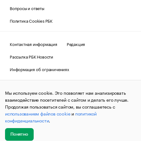
Вопросы и ответы
Политика Cookies РБК
Контактная информация
Редакция
Рассылка РБК Новости
Информация об ограничениях
Правовая информация
О соблюдении авторских прав
Мы используем cookie. Это позволяет нам анализировать
© АО «РОСБИЗНЕСКОНСАЛТИНГ»,
1995–2026.
Сообщения
и материалы информационного агентства «РБК»
взаимодействие посетителей с сайтом и делать его лучше.
(зарегистрировано Федеральной службой по надзору в сфере
Продолжая пользоваться сайтом, вы соглашаетесь с
связи, информационных технологий и массовых
использованием файлов cookie
и
политикой
коммуникаций (Роскомнадзор) 09.12.2015 за номером ИА
№ФС77-63848) сопровождаются пометкой «РБК». Отдельные
конфиденциальности
.
публикации могут содержать информацию,
не предназначенную для пользователей
до 18 лет.
companycardsfeedback@rbc.ru
Понятно